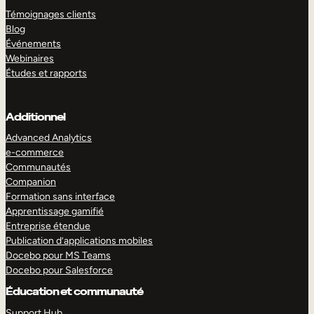
Témoignages clients
Blog
Événements
Webinaires
Études et rapports
Additionnel
Advanced Analytics
e-commerce
Communautés
Companion
Formation sans interface
Apprentissage gamifié
Entreprise étendue
Publication d’applications mobiles
Docebo pour MS Teams
Docebo pour Salesforce
Éducation et communauté
Support Hub