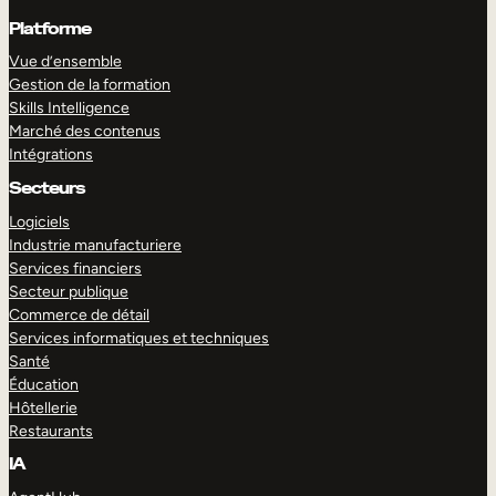
Platforme
Vue d’ensemble
Gestion de la formation
Skills Intelligence
Marché des contenus
Intégrations
Secteurs
Logiciels
Industrie manufacturiere
Services financiers
Secteur publique
Commerce de détail
Services informatiques et techniques
Santé
Éducation
Hôtellerie
Restaurants
IA