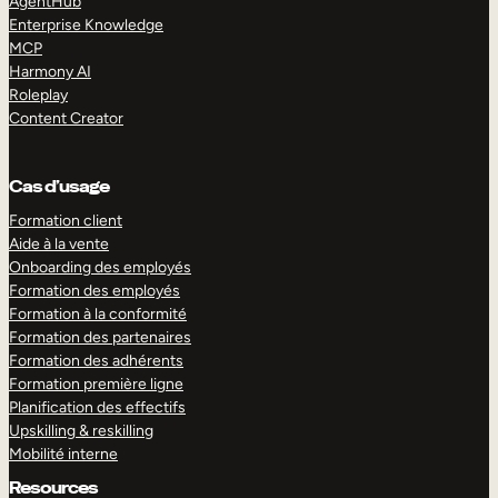
AgentHub
Enterprise Knowledge
MCP
Harmony AI
Roleplay
Content Creator
Cas d’usage
Formation client
Aide à la vente
Onboarding des employés
Formation des employés
Formation à la conformité
Formation des partenaires
Formation des adhérents
Formation première ligne
Planification des effectifs
Upskilling & reskilling
Mobilité interne
Resources