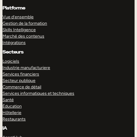
Platforme
Vue d’ensemble
Gestion de la formation
Skills Intelligence
Marché des contenus
Intégrations
Secteurs
Logiciels
Industrie manufacturiere
Services financiers
Secteur publique
Commerce de détail
Services informatiques et techniques
Santé
Éducation
Hôtellerie
Restaurants
IA