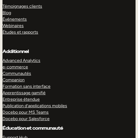
Témoignages clients
Blog
Événements
Webinaires
Études et rapports
Additionnel
Advanced Analytics
e-commerce
Communautés
Companion
Formation sans interface
Apprentissage gamifié
Entreprise étendue
Publication d’applications mobiles
Docebo pour MS Teams
Docebo pour Salesforce
Éducation et communauté
Support Hub