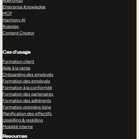
AgentHub
Enterprise Knowledge
MCP
Harmony AI
Roleplay
Content Creator
Cas d’usage
Formation client
Aide à la vente
Onboarding des employés
Formation des employés
Formation à la conformité
Formation des partenaires
Formation des adhérents
Formation première ligne
Planification des effectifs
Upskilling & reskilling
Mobilité interne
Resources