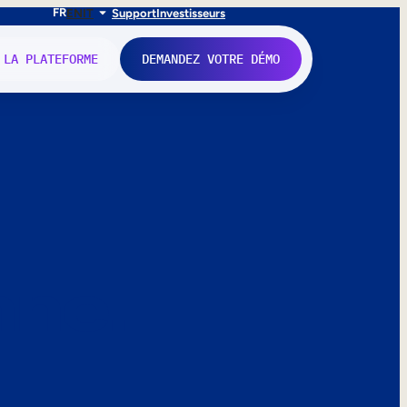
FR
EN
IT
Support
Investisseurs
 LA PLATEFORME
DEMANDEZ VOTRE DÉMO
nne.