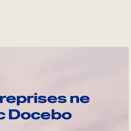
reprises ne
ec Docebo