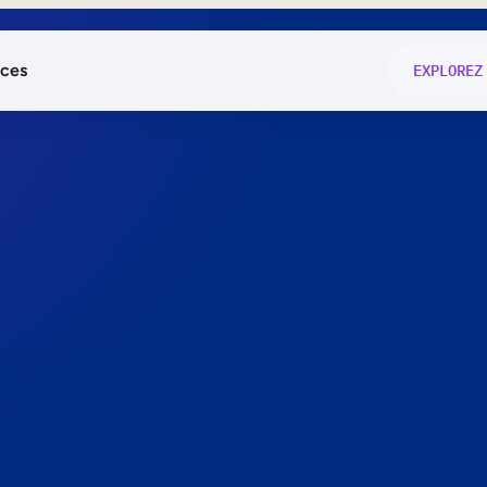
ces
EXPLOREZ
és
on fonctio
té
e
 preuve.