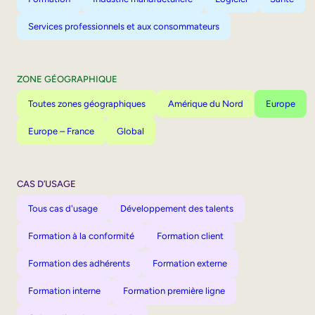
Services professionnels et aux consommateurs
ZONE GÉOGRAPHIQUE
Toutes zones géographiques
Amérique du Nord
Europe
Europe – France
Global
CAS D’USAGE
Tous cas d'usage
Développement des talents
Formation à la conformité
Formation client
Formation des adhérents
Formation externe
Formation interne
Formation première ligne