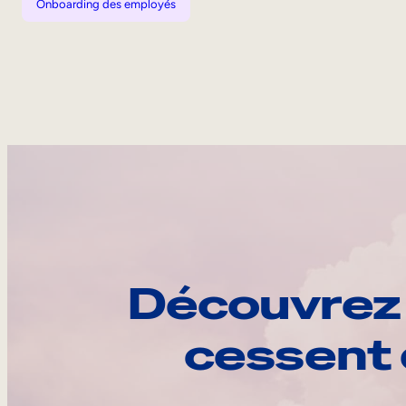
Onboarding des employés
Découvrez 
cessent 