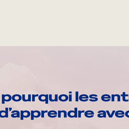
pourquoi les ent
d’apprendre av