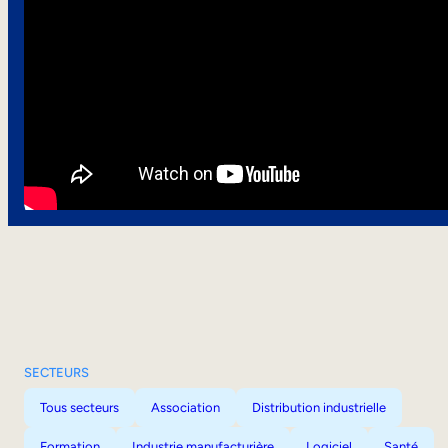
SECTEURS
Tous secteurs
Association
Distribution industrielle
Formation
Industrie manufacturière
Logiciel
Santé