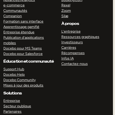
e-commerce
Rexel
Communautés
Zoom
Companion
Silæ
Formation sans interface
À propos
Apprentissage gamifié
L’entreprise
Entreprise étendue
Ressources graphiques
Publication d’applications
Investisseurs
mobiles
Carrières
Docebo pour MS Teams
Récompenses
Docebo pour Salesforce
Infos IA
Éducation et communauté
Contactez-nous
Support Hub
Docebo Help
Docebo Community
Mises à jour des produits
Solutions
Entreprise
Secteur publique
Partenaires