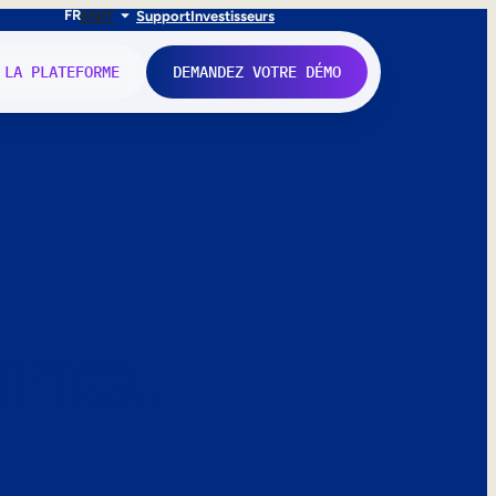
FR
EN
IT
Support
Investisseurs
 LA PLATEFORME
DEMANDEZ VOTRE DÉMO
nne.