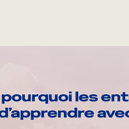
pourquoi les ent
d’apprendre av