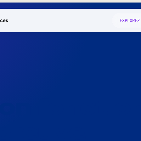
ces
EXPLOREZ
és
on fonctio
té
e
 preuve.