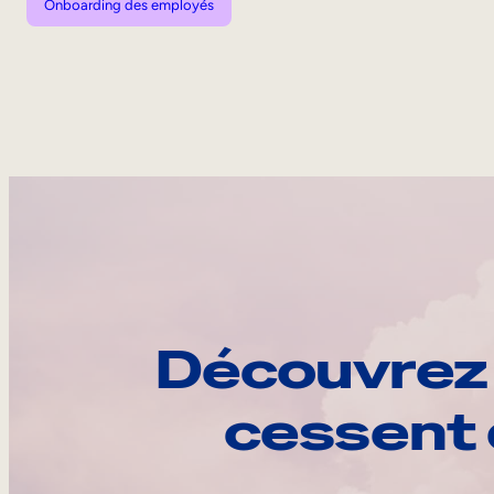
Onboarding des employés
Découvrez 
cessent 