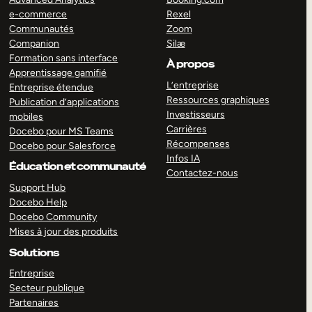
e-commerce
Rexel
Communautés
Zoom
Companion
Silæ
Formation sans interface
À propos
Apprentissage gamifié
L’entreprise
Entreprise étendue
Ressources graphiques
Publication d’applications
Investisseurs
mobiles
Carrières
Docebo pour MS Teams
Récompenses
Docebo pour Salesforce
Infos IA
Éducation et communauté
Contactez-nous
Support Hub
Docebo Help
Docebo Community
Mises à jour des produits
Solutions
Entreprise
Secteur publique
Partenaires