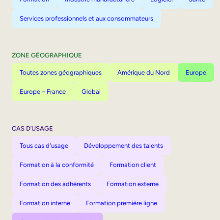
Services professionnels et aux consommateurs
ZONE GÉOGRAPHIQUE
Toutes zones géographiques
Amérique du Nord
Europe
Europe – France
Global
CAS D’USAGE
Tous cas d'usage
Développement des talents
Formation à la conformité
Formation client
Formation des adhérents
Formation externe
Formation interne
Formation première ligne