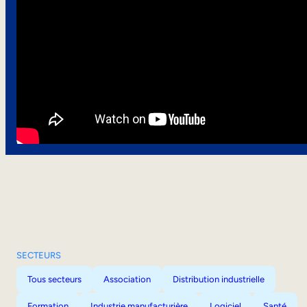
SECTEURS
Tous secteurs
Association
Distribution industrielle
Formation
Industrie manufacturière
Logiciel
Santé