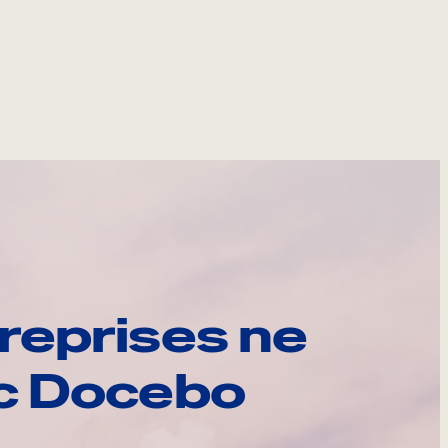
reprises ne
ec Docebo