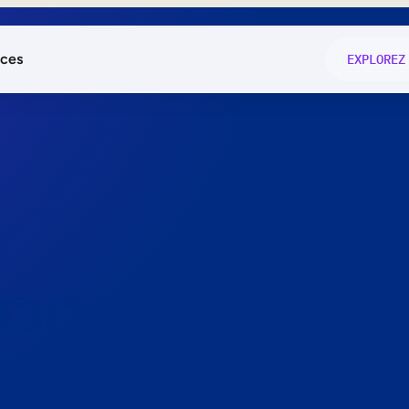
ces
EXPLOREZ
és
on fonctio
té
e
 preuve.