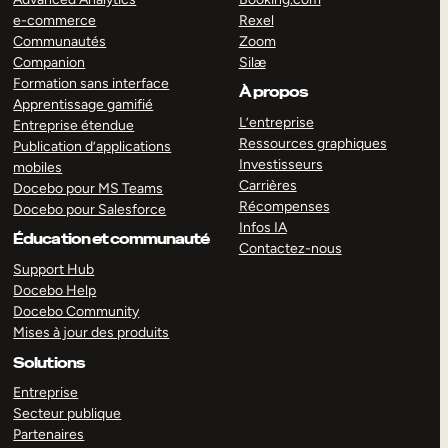
e-commerce
Rexel
Communautés
Zoom
Companion
Silæ
Formation sans interface
À propos
Apprentissage gamifié
L’entreprise
Entreprise étendue
Ressources graphiques
Publication d’applications
Investisseurs
mobiles
Carrières
Docebo pour MS Teams
Récompenses
Docebo pour Salesforce
Infos IA
Éducation et communauté
Contactez-nous
Support Hub
Docebo Help
Docebo Community
Mises à jour des produits
Solutions
Entreprise
Secteur publique
Partenaires