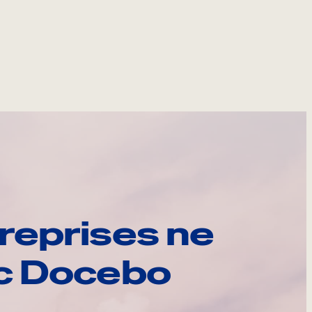
reprises ne
ec Docebo