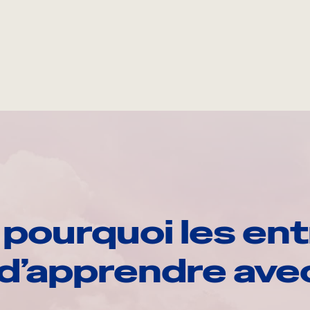
pourquoi les ent
d’apprendre av