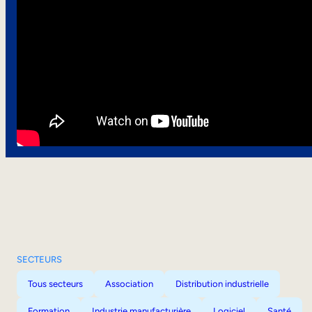
SECTEURS
Tous secteurs
Association
Distribution industrielle
Formation
Industrie manufacturière
Logiciel
Santé