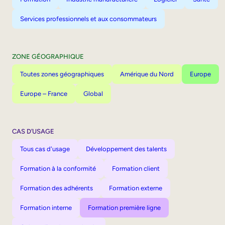
Services professionnels et aux consommateurs
ZONE GÉOGRAPHIQUE
Toutes zones géographiques
Amérique du Nord
Europe
Europe – France
Global
CAS D’USAGE
Tous cas d'usage
Développement des talents
Formation à la conformité
Formation client
Formation des adhérents
Formation externe
Formation interne
Formation première ligne