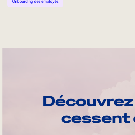
Onboarding des employés
Découvrez 
cessent 