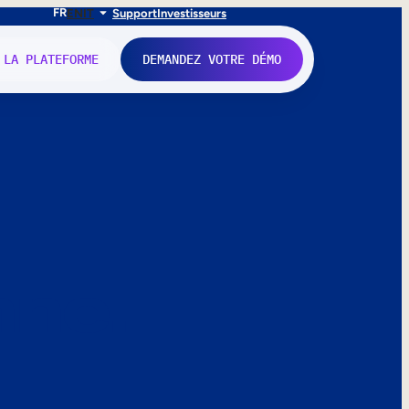
FR
EN
IT
Support
Investisseurs
 LA PLATEFORME
DEMANDEZ VOTRE DÉMO
nne.