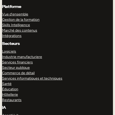
Platforme
Vue d’ensemble
Gestion de la formation
Skills Intelligence
Marché des contenus
Intégrations
Secteurs
Logiciels
Industrie manufacturiere
Services financiers
Secteur publique
Commerce de détail
Services informatiques et techniques
Santé
Éducation
Hôtellerie
Restaurants
IA