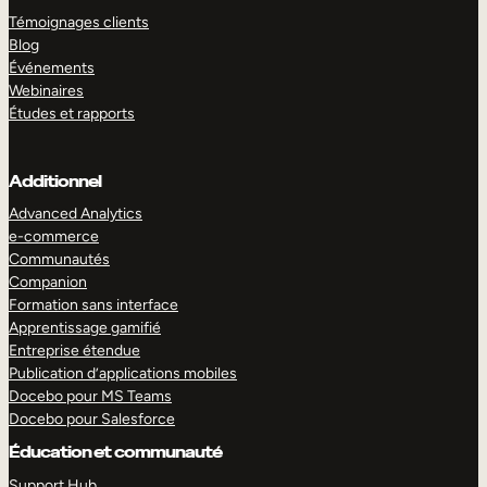
Témoignages clients
Blog
Événements
Webinaires
Études et rapports
Additionnel
Advanced Analytics
e-commerce
Communautés
Companion
Formation sans interface
Apprentissage gamifié
Entreprise étendue
Publication d’applications mobiles
Docebo pour MS Teams
Docebo pour Salesforce
Éducation et communauté
Support Hub