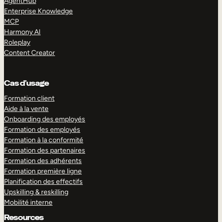
AgentHub
Enterprise Knowledge
MCP
Harmony AI
Roleplay
Content Creator
Cas d’usage
Formation client
Aide à la vente
Onboarding des employés
Formation des employés
Formation à la conformité
Formation des partenaires
Formation des adhérents
Formation première ligne
Planification des effectifs
Upskilling & reskilling
Mobilité interne
Resources