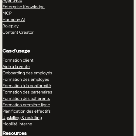
AgentHub
Enterprise Knowledge
MCP
Harmony AI
Roleplay
Content Creator
Cas d’usage
Formation client
Aide à la vente
Onboarding des employés
Formation des employés
Formation à la conformité
Formation des partenaires
Formation des adhérents
Formation première ligne
Planification des effectifs
Upskilling & reskilling
Mobilité interne
Resources