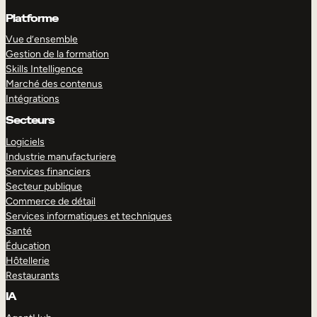
Platforme
Vue d’ensemble
Gestion de la formation
Skills Intelligence
Marché des contenus
Intégrations
Secteurs
Logiciels
Industrie manufacturiere
Services financiers
Secteur publique
Commerce de détail
Services informatiques et techniques
Santé
Éducation
Hôtellerie
Restaurants
IA