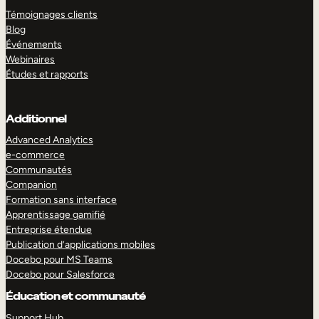
Témoignages clients
Blog
Événements
Webinaires
Études et rapports
Additionnel
Advanced Analytics
e-commerce
Communautés
Companion
Formation sans interface
Apprentissage gamifié
Entreprise étendue
Publication d’applications mobiles
Docebo pour MS Teams
Docebo pour Salesforce
Éducation et communauté
Support Hub