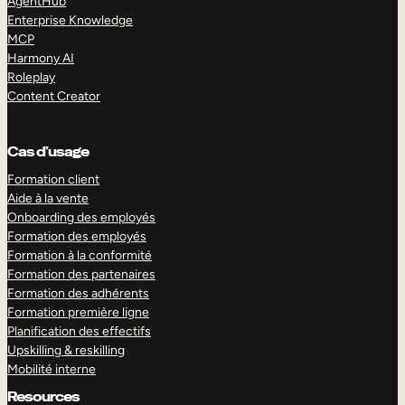
AgentHub
Enterprise Knowledge
MCP
Harmony AI
Roleplay
Content Creator
Cas d’usage
Formation client
Aide à la vente
Onboarding des employés
Formation des employés
Formation à la conformité
Formation des partenaires
Formation des adhérents
Formation première ligne
Planification des effectifs
Upskilling & reskilling
Mobilité interne
Resources