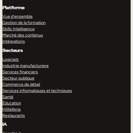
Platforme
Vue d’ensemble
Gestion de la formation
Skills Intelligence
Marché des contenus
Intégrations
Secteurs
Logiciels
Industrie manufacturiere
Services financiers
Secteur publique
Commerce de détail
Services informatiques et techniques
Santé
Éducation
Hôtellerie
Restaurants
IA