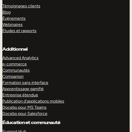
Témoignages clients
Blog
Événements
Webinaires
Études et rapports
Additionnel
Advanced Analytics
e-commerce
Communautés
Companion
Formation sans interface
Apprentissage gamifié
Entreprise étendue
Publication d’applications mobiles
Docebo pour MS Teams
Docebo pour Salesforce
Éducation et communauté
Support Hub