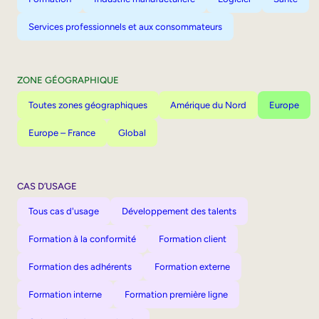
Services professionnels et aux consommateurs
ZONE GÉOGRAPHIQUE
Toutes zones géographiques
Amérique du Nord
Europe
Europe – France
Global
CAS D’USAGE
Tous cas d'usage
Développement des talents
Formation à la conformité
Formation client
Formation des adhérents
Formation externe
Formation interne
Formation première ligne