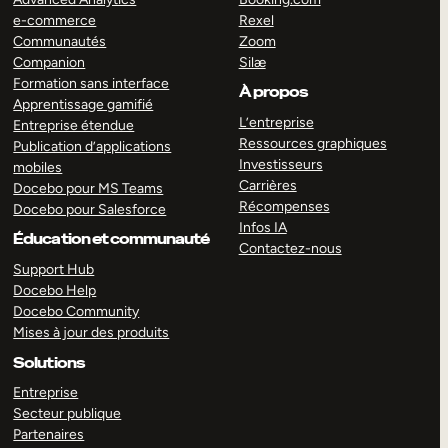
e-commerce
Rexel
Communautés
Zoom
Companion
Silæ
Formation sans interface
À propos
Apprentissage gamifié
L’entreprise
Entreprise étendue
Ressources graphiques
Publication d’applications
Investisseurs
mobiles
Carrières
Docebo pour MS Teams
Récompenses
Docebo pour Salesforce
Infos IA
Éducation et communauté
Contactez-nous
Support Hub
Docebo Help
Docebo Community
Mises à jour des produits
Solutions
Entreprise
Secteur publique
Partenaires