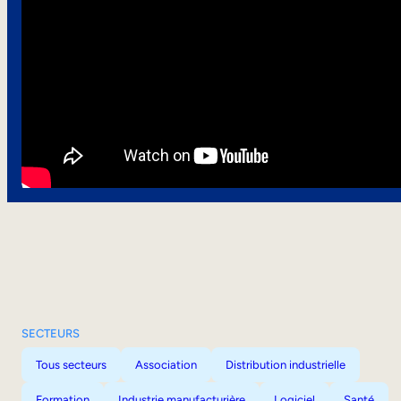
SECTEURS
Tous secteurs
Association
Distribution industrielle
Formation
Industrie manufacturière
Logiciel
Santé