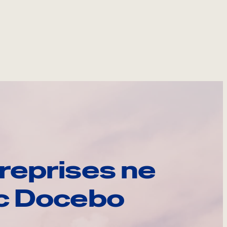
reprises ne
ec Docebo