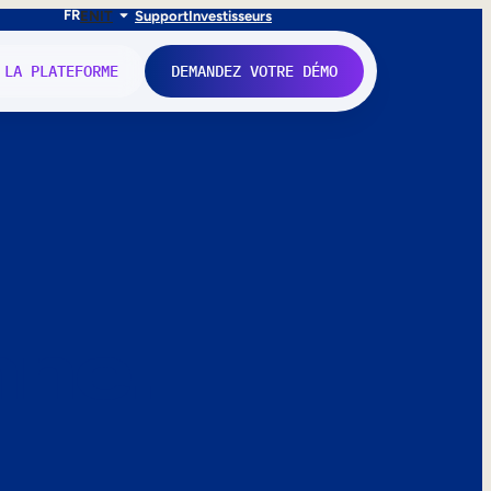
FR
EN
IT
Support
Investisseurs
 LA PLATEFORME
DEMANDEZ VOTRE DÉMO
nne.