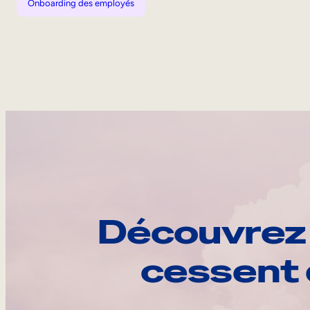
Onboarding des employés
Découvrez 
cessent 