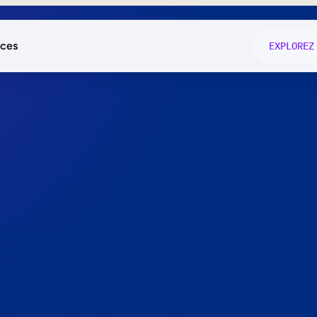
ces
EXPLOREZ
és
on fonctio
té
e
 preuve.