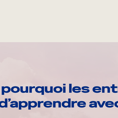
pourquoi les ent
d’apprendre av