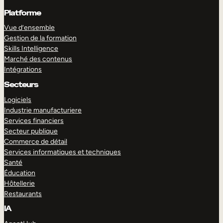
Platforme
Vue d’ensemble
Gestion de la formation
Skills Intelligence
Marché des contenus
Intégrations
Secteurs
Logiciels
Industrie manufacturiere
Services financiers
Secteur publique
Commerce de détail
Services informatiques et techniques
Santé
Éducation
Hôtellerie
Restaurants
IA