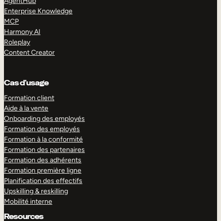
AgentHub
Enterprise Knowledge
MCP
Harmony AI
Roleplay
Content Creator
Cas d’usage
Formation client
Aide à la vente
Onboarding des employés
Formation des employés
Formation à la conformité
Formation des partenaires
Formation des adhérents
Formation première ligne
Planification des effectifs
Upskilling & reskilling
Mobilité interne
Resources