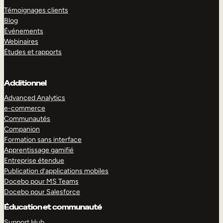
Témoignages clients
Blog
Événements
Webinaires
Études et rapports
Additionnel
Advanced Analytics
e-commerce
Communautés
Companion
Formation sans interface
Apprentissage gamifié
Entreprise étendue
Publication d’applications mobiles
Docebo pour MS Teams
Docebo pour Salesforce
Éducation et communauté
Support Hub