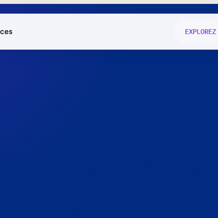
ces
EXPLOREZ
és
on fonctio
té
e
 preuve.