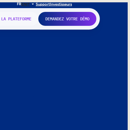
FR
EN
IT
Support
Investisseurs
 LA PLATEFORME
DEMANDEZ VOTRE DÉMO
nne.