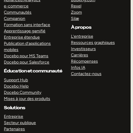
e-commerce
Rexel
Communautés
Zoom
Companion
Silæ
Formation sans interface
À propos
Apprentissage gamifié
L’entreprise
Entreprise étendue
Ressources graphiques
Publication d’applications
Investisseurs
mobiles
Carrières
Docebo pour MS Teams
Récompenses
Docebo pour Salesforce
Infos IA
Éducation et communauté
Contactez-nous
Support Hub
Docebo Help
Docebo Community
Mises à jour des produits
Solutions
Entreprise
Secteur publique
Partenaires