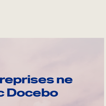
reprises ne
ec Docebo