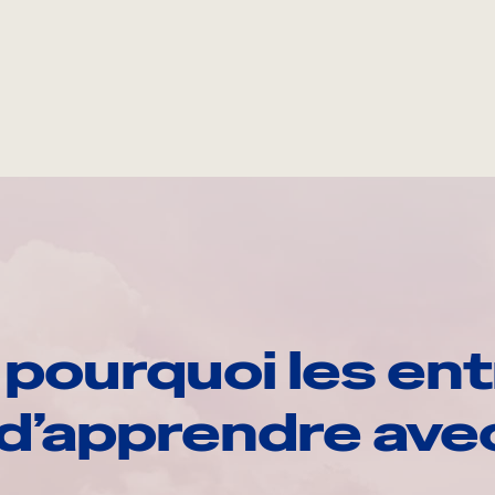
pourquoi les ent
d’apprendre av