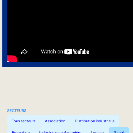
SECTEURS
Tous secteurs
Association
Distribution industrielle
Formation
Industrie manufacturière
Logiciel
Santé