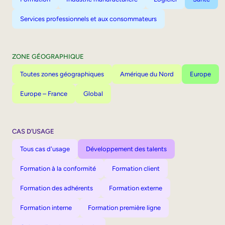
Services professionnels et aux consommateurs
ZONE GÉOGRAPHIQUE
Toutes zones géographiques
Amérique du Nord
Europe
Europe – France
Global
CAS D’USAGE
Tous cas d'usage
Développement des talents
Formation à la conformité
Formation client
Formation des adhérents
Formation externe
Formation interne
Formation première ligne