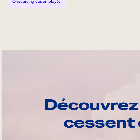
Onboarding des employés
Découvrez 
cessent 