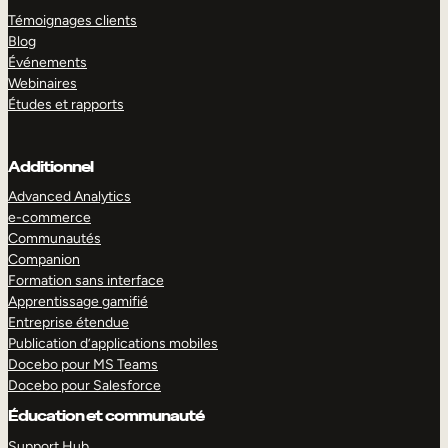
Témoignages clients
Blog
Événements
Webinaires
Études et rapports
Additionnel
Advanced Analytics
e-commerce
Communautés
Companion
Formation sans interface
Apprentissage gamifié
Entreprise étendue
Publication d’applications mobiles
Docebo pour MS Teams
Docebo pour Salesforce
Éducation et communauté
Support Hub