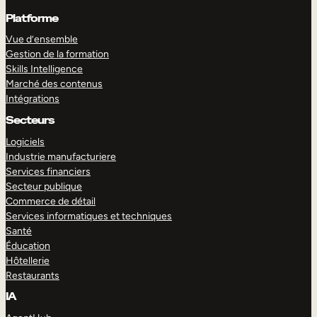
Platforme
Vue d’ensemble
Gestion de la formation
Skills Intelligence
Marché des contenus
Intégrations
Secteurs
Logiciels
Industrie manufacturiere
Services financiers
Secteur publique
Commerce de détail
Services informatiques et techniques
Santé
Éducation
Hôtellerie
Restaurants
IA