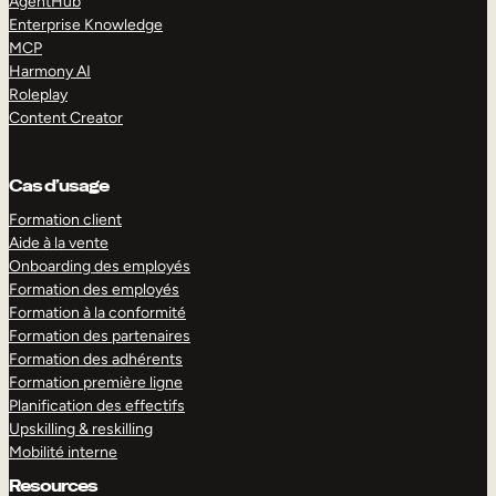
AgentHub
Enterprise Knowledge
MCP
Harmony AI
Roleplay
Content Creator
Cas d’usage
Formation client
Aide à la vente
Onboarding des employés
Formation des employés
Formation à la conformité
Formation des partenaires
Formation des adhérents
Formation première ligne
Planification des effectifs
Upskilling & reskilling
Mobilité interne
Resources