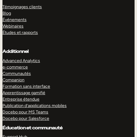
Témoignages clients
Blog
Événements
Webinaires
Études et rapports
Additionnel
Advanced Analytics
e-commerce
Communautés
Companion
Formation sans interface
Apprentissage gamifié
Entreprise étendue
Publication d’applications mobiles
Docebo pour MS Teams
Docebo pour Salesforce
Éducation et communauté
Support Hub