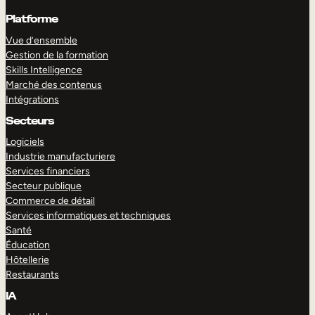
Platforme
Vue d’ensemble
Gestion de la formation
Skills Intelligence
Marché des contenus
Intégrations
Secteurs
Logiciels
Industrie manufacturiere
Services financiers
Secteur publique
Commerce de détail
Services informatiques et techniques
Santé
Éducation
Hôtellerie
Restaurants
IA