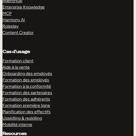
AgentHub
Enterprise Knowledge
MCP
Harmony AI
Roleplay
Content Creator
Cas d’usage
Formation client
Aide à la vente
Onboarding des employés
Formation des employés
Formation à la conformité
Formation des partenaires
Formation des adhérents
Formation première ligne
Planification des effectifs
Upskilling & reskilling
Mobilité interne
Resources