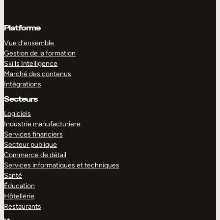
Platforme
Vue d’ensemble
Gestion de la formation
Skills Intelligence
Marché des contenus
Intégrations
Secteurs
Logiciels
Industrie manufacturiere
Services financiers
Secteur publique
Commerce de détail
Services informatiques et techniques
Santé
Éducation
Hôtellerie
Restaurants