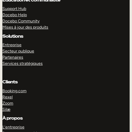
Support Hub
Docebo Help
Docebo Community
Mises à jour des produits
Solutions
Entreprise
Secteur publique
Partenaires
Services stratégiques
Clients
Booking.com
Rexel
Zoom
EXPLORER
DÉMO
Silæ
À propos
L’entreprise