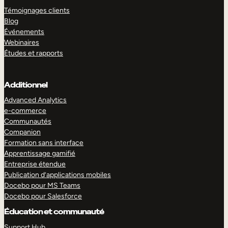
Témoignages clients
Blog
Événements
Webinaires
Études et rapports
Additionnel
Advanced Analytics
e-commerce
Communautés
Companion
Formation sans interface
Apprentissage gamifié
Entreprise étendue
Publication d’applications mobiles
Docebo pour MS Teams
Docebo pour Salesforce
Éducation et communauté
Support Hub