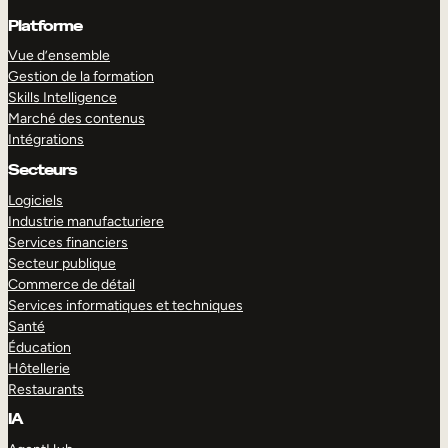
Platforme
Vue d’ensemble
Gestion de la formation
Skills Intelligence
Marché des contenus
Intégrations
Secteurs
Logiciels
Industrie manufacturiere
Services financiers
Secteur publique
Commerce de détail
Services informatiques et techniques
Santé
Éducation
Hôtellerie
Restaurants
IA