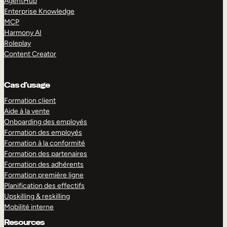
AgentHub
Enterprise Knowledge
MCP
Harmony AI
Roleplay
Content Creator
Cas d’usage
Formation client
Aide à la vente
Onboarding des employés
Formation des employés
Formation à la conformité
Formation des partenaires
Formation des adhérents
Formation première ligne
Planification des effectifs
Upskilling & reskilling
Mobilité interne
Resources