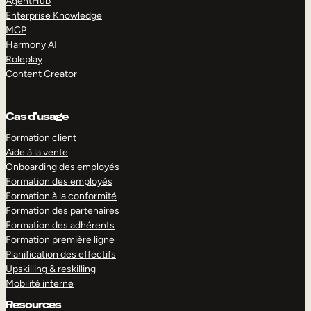
AgentHub
Enterprise Knowledge
MCP
Harmony AI
Roleplay
Content Creator
Cas d’usage
Formation client
Aide à la vente
Onboarding des employés
Formation des employés
Formation à la conformité
Formation des partenaires
Formation des adhérents
Formation première ligne
Planification des effectifs
Upskilling & reskilling
Mobilité interne
Resources