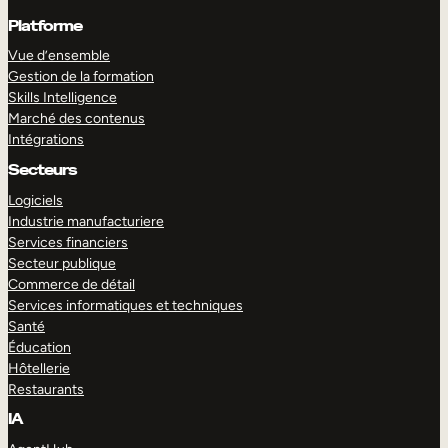
Platforme
Vue d’ensemble
Gestion de la formation
Skills Intelligence
Marché des contenus
Intégrations
Secteurs
Logiciels
Industrie manufacturiere
Services financiers
Secteur publique
Commerce de détail
Services informatiques et techniques
Santé
Éducation
Hôtellerie
Restaurants
IA