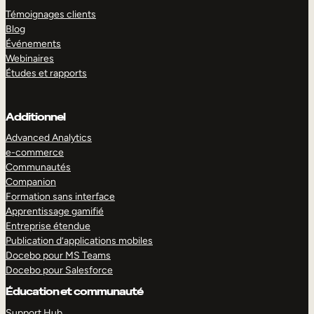
Témoignages clients
Blog
Événements
Webinaires
Études et rapports
Additionnel
Advanced Analytics
e-commerce
Communautés
Companion
Formation sans interface
Apprentissage gamifié
Entreprise étendue
Publication d’applications mobiles
Docebo pour MS Teams
Docebo pour Salesforce
Éducation et communauté
Support Hub