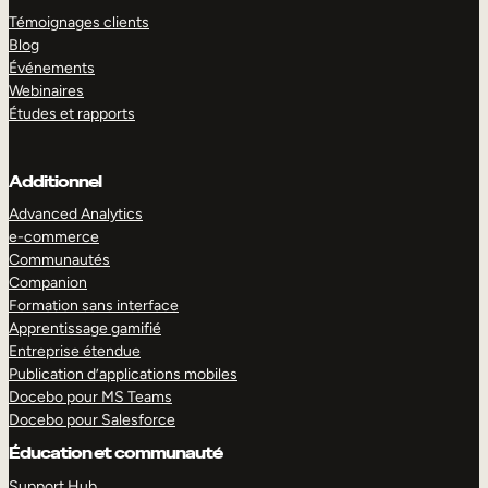
Témoignages clients
Blog
Événements
Webinaires
Études et rapports
Additionnel
Advanced Analytics
e-commerce
Communautés
Companion
Formation sans interface
Apprentissage gamifié
Entreprise étendue
Publication d’applications mobiles
Docebo pour MS Teams
Docebo pour Salesforce
Éducation et communauté
Support Hub