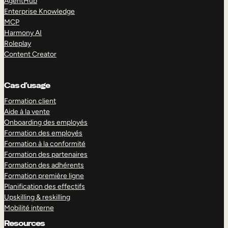
AgentHub
Enterprise Knowledge
MCP
Harmony AI
Roleplay
Content Creator
Cas d’usage
Formation client
Aide à la vente
Onboarding des employés
Formation des employés
Formation à la conformité
Formation des partenaires
Formation des adhérents
Formation première ligne
Planification des effectifs
Upskilling & reskilling
Mobilité interne
Resources