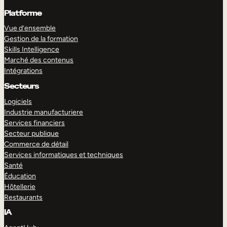
Platforme
Vue d’ensemble
Gestion de la formation
Skills Intelligence
Marché des contenus
Intégrations
Secteurs
Logiciels
Industrie manufacturiere
Services financiers
Secteur publique
Commerce de détail
Services informatiques et techniques
Santé
Éducation
Hôtellerie
Restaurants
IA