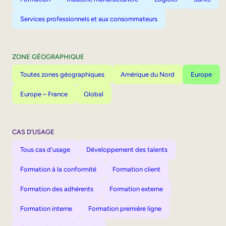
Services professionnels et aux consommateurs
ZONE GÉOGRAPHIQUE
Toutes zones géographiques
Amérique du Nord
Europe
Europe – France
Global
CAS D’USAGE
Tous cas d'usage
Développement des talents
Formation à la conformité
Formation client
Formation des adhérents
Formation externe
Formation interne
Formation première ligne