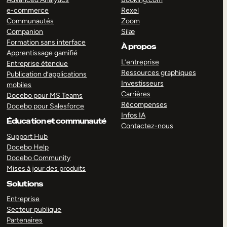
e-commerce
Rexel
Communautés
Zoom
Companion
Silæ
Formation sans interface
À propos
Apprentissage gamifié
L’entreprise
Entreprise étendue
Ressources graphiques
Publication d’applications
Investisseurs
mobiles
Carrières
Docebo pour MS Teams
Récompenses
Docebo pour Salesforce
Infos IA
Éducation et communauté
Contactez-nous
Support Hub
Docebo Help
Docebo Community
Mises à jour des produits
Solutions
Entreprise
Secteur publique
Partenaires