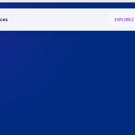
ces
EXPLOREZ
és
on fonctio
té
e
 preuve.