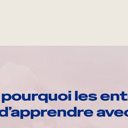
pourquoi les ent
d’apprendre av