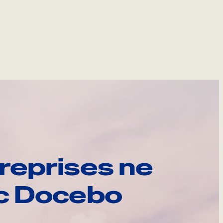
reprises ne
ec Docebo