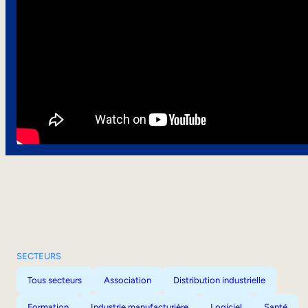
SECTEURS
Tous secteurs
Association
Distribution industrielle
Formation
Industrie manufacturière
Logiciel
Santé