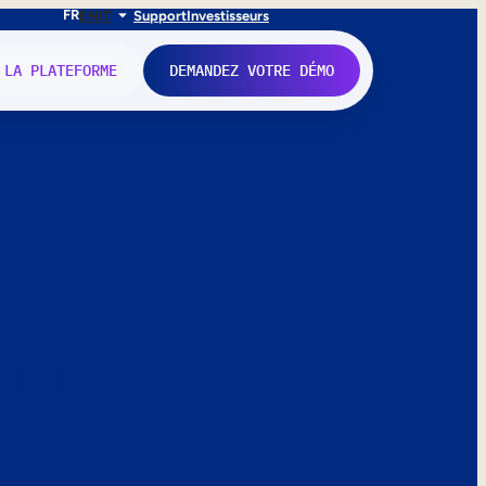
FR
EN
IT
Support
Investisseurs
 LA PLATEFORME
DEMANDEZ VOTRE DÉMO
nne.