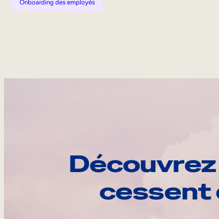
Onboarding des employés
Découvrez 
cessent 