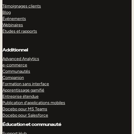
Témoignages clients
Blog
Événements
Webinaires
Études et rapports
Additionnel
Advanced Analytics
e-commerce
Communautés
Companion
Formation sans interface
Apprentissage gamifié
Entreprise étendue
Publication d’applications mobiles
Docebo pour MS Teams
Docebo pour Salesforce
Éducation et communauté
Support Hub