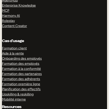
AgentHub
Enterprise Knowledge
MCP
Harmony AI
Roleplay
Content Creator
Cas d’usage
Formation client
Aide à la vente
Onboarding des employés
Formation des employés
Formation à la conformité
Formation des partenaires
Formation des adhérents
Formation première ligne
Planification des effectifs
Upskilling & reskilling
Mobilité interne
Resources