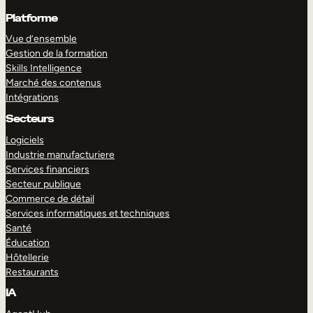
Platforme
Vue d’ensemble
Gestion de la formation
Skills Intelligence
Marché des contenus
Intégrations
Secteurs
Logiciels
Industrie manufacturiere
Services financiers
Secteur publique
Commerce de détail
Services informatiques et techniques
Santé
Éducation
Hôtellerie
Restaurants
IA