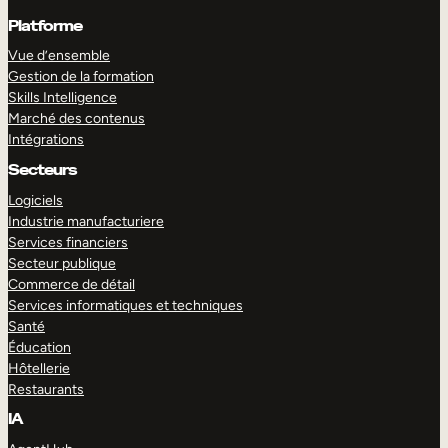
Platforme
Vue d’ensemble
Gestion de la formation
Skills Intelligence
Marché des contenus
Intégrations
Secteurs
Logiciels
Industrie manufacturiere
Services financiers
Secteur publique
Commerce de détail
Services informatiques et techniques
Santé
Éducation
Hôtellerie
Restaurants
IA