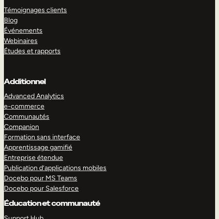
Témoignages clients
Blog
Événements
Webinaires
Études et rapports
Additionnel
Advanced Analytics
e-commerce
Communautés
Companion
Formation sans interface
Apprentissage gamifié
Entreprise étendue
Publication d’applications mobiles
Docebo pour MS Teams
Docebo pour Salesforce
Éducation et communauté
Support Hub