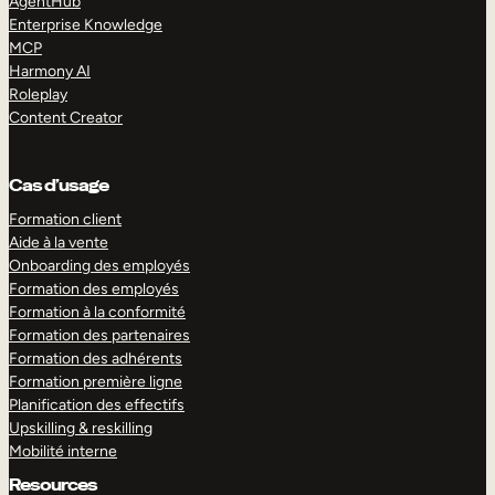
AgentHub
Enterprise Knowledge
MCP
Harmony AI
Roleplay
Content Creator
Cas d’usage
Formation client
Aide à la vente
Onboarding des employés
Formation des employés
Formation à la conformité
Formation des partenaires
Formation des adhérents
Formation première ligne
Planification des effectifs
Upskilling & reskilling
Mobilité interne
Resources