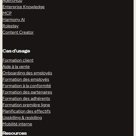
AgentHub
Enterprise Knowledge
MCP
Harmony AI
Roleplay
Content Creator
Cas d’usage
Formation client
Aide à la vente
Onboarding des employés
Formation des employés
Formation à la conformité
Formation des partenaires
Formation des adhérents
Formation première ligne
Planification des effectifs
Upskilling & reskilling
Mobilité interne
Resources