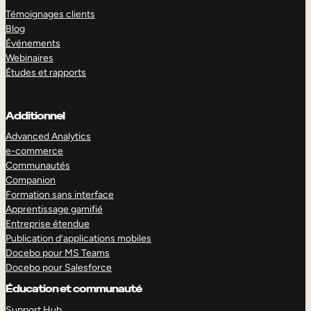
Témoignages clients
Blog
Événements
Webinaires
Études et rapports
Additionnel
Advanced Analytics
e-commerce
Communautés
Companion
Formation sans interface
Apprentissage gamifié
Entreprise étendue
Publication d’applications mobiles
Docebo pour MS Teams
Docebo pour Salesforce
Éducation et communauté
Support Hub