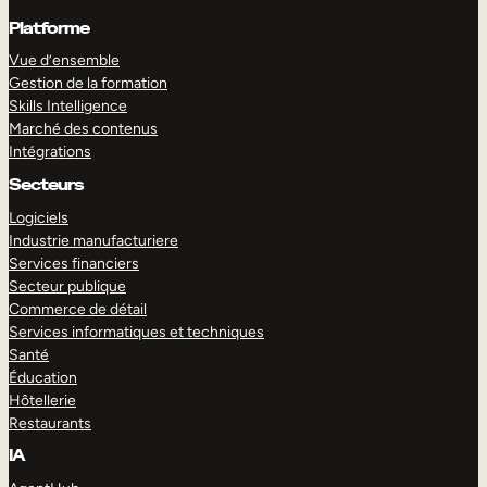
Platforme
Vue d’ensemble
Gestion de la formation
Skills Intelligence
Marché des contenus
Intégrations
Secteurs
Logiciels
Industrie manufacturiere
Services financiers
Secteur publique
Commerce de détail
Services informatiques et techniques
Santé
Éducation
Hôtellerie
Restaurants
IA