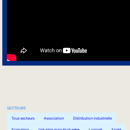
SECTEURS
Tous secteurs
Association
Distribution industrielle
Formation
Industrie manufacturière
Logiciel
Santé