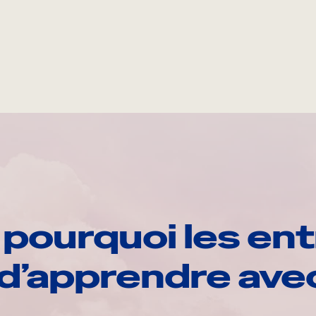
pourquoi les ent
d’apprendre av