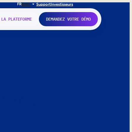
FR
EN
IT
Support
Investisseurs
 LA PLATEFORME
DEMANDEZ VOTRE DÉMO
nne.