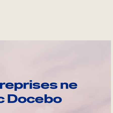
reprises ne
ec Docebo