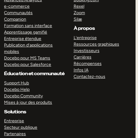
e-commerce
Rexel
Communautés
Zoom
Companion
Silæ
Formation sans interface
À propos
Apprentissage gamifié
L’entreprise
Entreprise étendue
Ressources graphiques
Publication d’applications
Investisseurs
mobiles
Carrières
Docebo pour MS Teams
Récompenses
Docebo pour Salesforce
Infos IA
Éducation et communauté
Contactez-nous
Support Hub
Docebo Help
Docebo Community
Mises à jour des produits
Solutions
Entreprise
Secteur publique
Partenaires