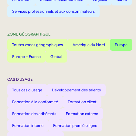
Services professionnels et aux consommateurs
ZONE GÉOGRAPHIQUE
Toutes zones géographiques
Amérique du Nord
Europe
Europe – France
Global
CAS D’USAGE
Tous cas d'usage
Développement des talents
Formation à la conformité
Formation client
Formation des adhérents
Formation externe
Formation interne
Formation première ligne