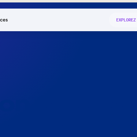
ces
EXPLOREZ
és
on fonctio
té
e
 preuve.