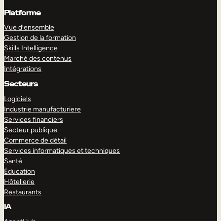
Platforme
Vue d’ensemble
Gestion de la formation
Skills Intelligence
Marché des contenus
Intégrations
Secteurs
Logiciels
Industrie manufacturiere
Services financiers
Secteur publique
Commerce de détail
Services informatiques et techniques
Santé
Éducation
Hôtellerie
Restaurants
IA