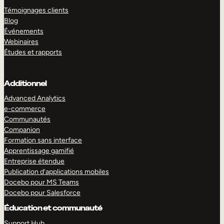
Témoignages clients
Blog
Événements
Webinaires
Études et rapports
Additionnel
Advanced Analytics
e-commerce
Communautés
Companion
Formation sans interface
Apprentissage gamifié
Entreprise étendue
Publication d’applications mobiles
Docebo pour MS Teams
Docebo pour Salesforce
Éducation et communauté
Support Hub