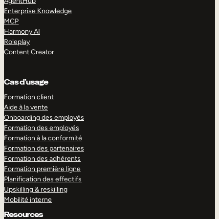
AgentHub
Enterprise Knowledge
MCP
Harmony AI
Roleplay
Content Creator
Cas d’usage
Formation client
Aide à la vente
Onboarding des employés
Formation des employés
Formation à la conformité
Formation des partenaires
Formation des adhérents
Formation première ligne
Planification des effectifs
Upskilling & reskilling
Mobilité interne
Resources