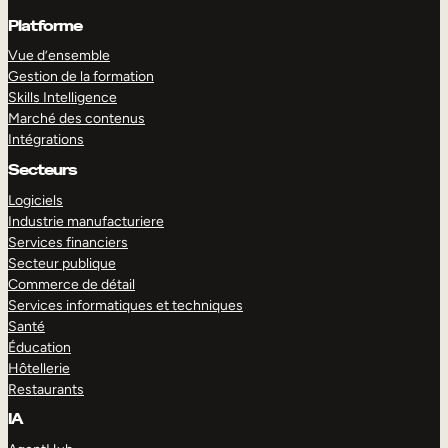
Platforme
Vue d’ensemble
Gestion de la formation
Skills Intelligence
Marché des contenus
Intégrations
Secteurs
Logiciels
Industrie manufacturiere
Services financiers
Secteur publique
Commerce de détail
Services informatiques et techniques
Santé
Éducation
Hôtellerie
Restaurants
IA