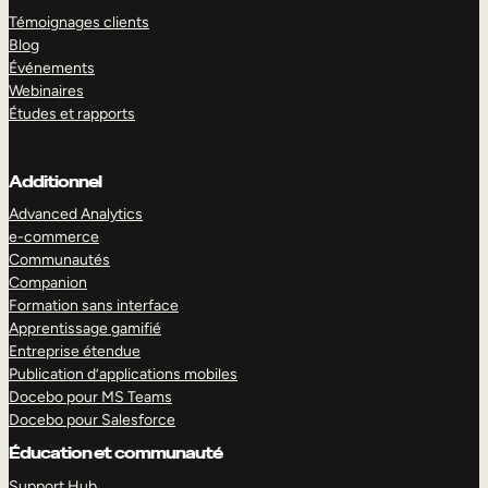
Témoignages clients
Blog
Événements
Webinaires
Études et rapports
Additionnel
Advanced Analytics
e-commerce
Communautés
Companion
Formation sans interface
Apprentissage gamifié
Entreprise étendue
Publication d’applications mobiles
Docebo pour MS Teams
Docebo pour Salesforce
Éducation et communauté
Support Hub