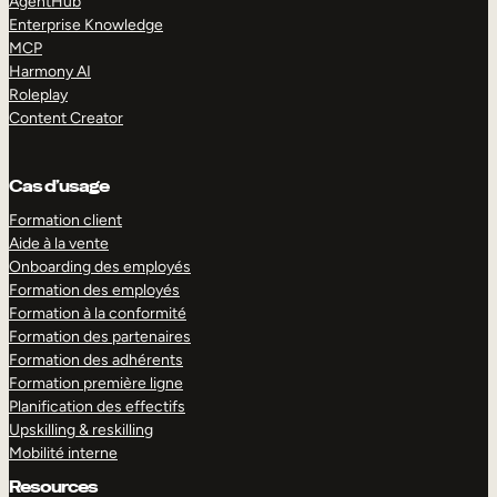
AgentHub
Enterprise Knowledge
MCP
Harmony AI
Roleplay
Content Creator
Cas d’usage
Formation client
Aide à la vente
Onboarding des employés
Formation des employés
Formation à la conformité
Formation des partenaires
Formation des adhérents
Formation première ligne
Planification des effectifs
Upskilling & reskilling
Mobilité interne
Resources