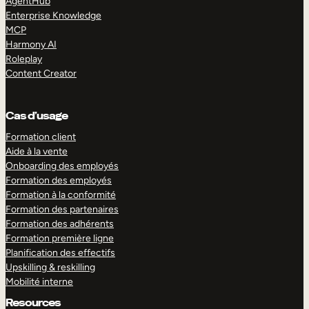
AgentHub
Enterprise Knowledge
MCP
Harmony AI
Roleplay
Content Creator
Cas d’usage
Formation client
Aide à la vente
Onboarding des employés
Formation des employés
Formation à la conformité
Formation des partenaires
Formation des adhérents
Formation première ligne
Planification des effectifs
Upskilling & reskilling
Mobilité interne
Resources