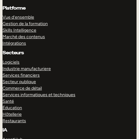
Platforme
Vue d’ensemble
Gestion de la formation
Skills Intelligence
Marché des contenus
Intégrations
Secteurs
Logiciels
Industrie manufacturiere
Services financiers
Secteur publique
Commerce de détail
Services informatiques et techniques
Santé
Éducation
Hôtellerie
Restaurants
IA