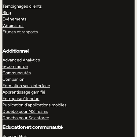
Témoignages clients
Blog
Événements
Webinaires
Études et rapports
Additionnel
Advanced Analytics
e-commerce
Communautés
Companion
Formation sans interface
Apprentissage gamifié
Entreprise étendue
Publication d’applications mobiles
Docebo pour MS Teams
Docebo pour Salesforce
Éducation et communauté
Support Hub