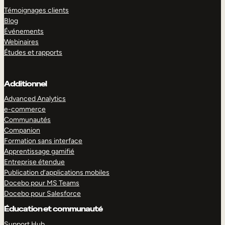
Témoignages clients
Blog
Événements
Webinaires
Études et rapports
Additionnel
Advanced Analytics
e-commerce
Communautés
Companion
Formation sans interface
Apprentissage gamifié
Entreprise étendue
Publication d’applications mobiles
Docebo pour MS Teams
Docebo pour Salesforce
Éducation et communauté
Support Hub