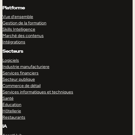
Platforme
Vue d’ensemble
Gestion de la formation
Skills Intelligence
Marché des contenus
Intégrations
Secteurs
Logiciels
Industrie manufacturiere
Services financiers
Secteur publique
Commerce de détail
Services informatiques et techniques
Santé
Éducation
Hôtellerie
Restaurants
IA