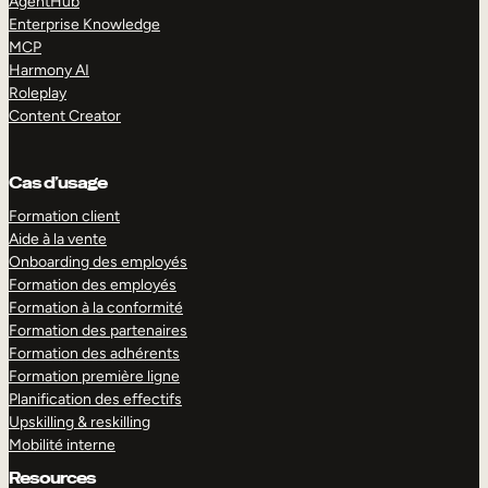
AgentHub
Enterprise Knowledge
MCP
Harmony AI
Roleplay
Content Creator
Cas d’usage
Formation client
Aide à la vente
Onboarding des employés
Formation des employés
Formation à la conformité
Formation des partenaires
Formation des adhérents
Formation première ligne
Planification des effectifs
Upskilling & reskilling
Mobilité interne
Resources