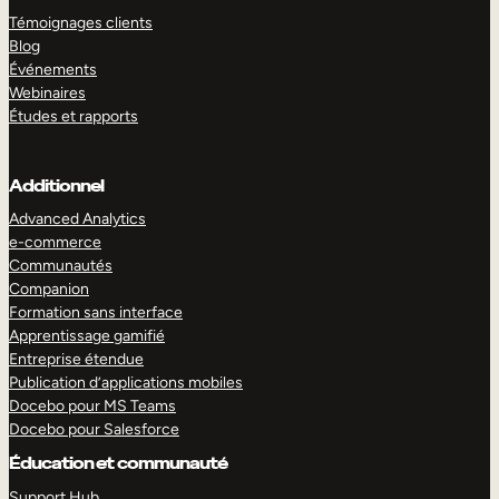
Témoignages clients
Blog
Événements
Webinaires
Études et rapports
Additionnel
Advanced Analytics
e-commerce
Communautés
Companion
Formation sans interface
Apprentissage gamifié
Entreprise étendue
Publication d’applications mobiles
Docebo pour MS Teams
Docebo pour Salesforce
Éducation et communauté
Support Hub