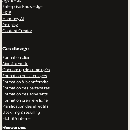
AgentHub
Enterprise Knowledge
MCP
Harmony AI
Roleplay
Content Creator
Cas d’usage
Formation client
Aide à la vente
Onboarding des employés
Formation des employés
Formation à la conformité
Formation des partenaires
Formation des adhérents
Formation première ligne
Planification des effectifs
Upskilling & reskilling
Mobilité interne
Resources