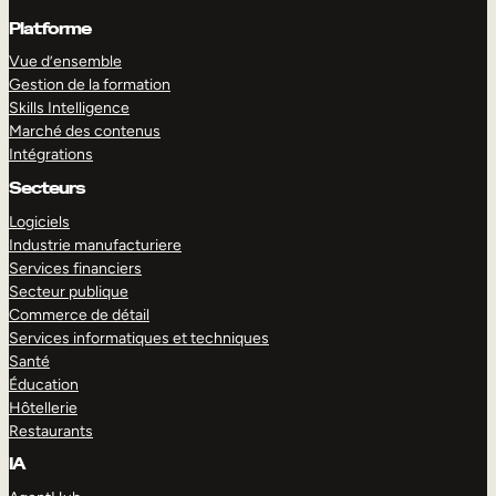
Platforme
Vue d’ensemble
Gestion de la formation
Skills Intelligence
Marché des contenus
Intégrations
Secteurs
Logiciels
Industrie manufacturiere
Services financiers
Secteur publique
Commerce de détail
Services informatiques et techniques
Santé
Éducation
Hôtellerie
Restaurants
IA