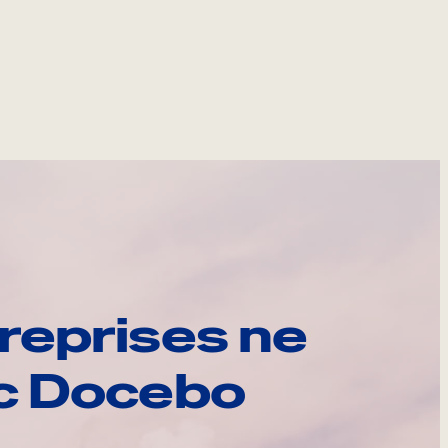
reprises ne
ec Docebo