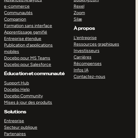
e-commerce
Rexel
Communautés
Zoom
Companion
Silæ
Formation sans interface
À propos
Apprentissage gamifié
L’entreprise
Entreprise étendue
Ressources graphiques
Publication d’applications
Investisseurs
mobiles
Carrières
Docebo pour MS Teams
Récompenses
Docebo pour Salesforce
Infos IA
Éducation et communauté
Contactez-nous
Support Hub
Docebo Help
Docebo Community
Mises à jour des produits
Solutions
Entreprise
Secteur publique
Partenaires