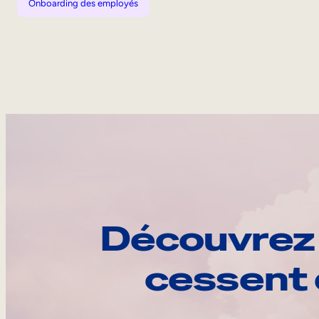
Onboarding des employés
Découvrez 
cessent 