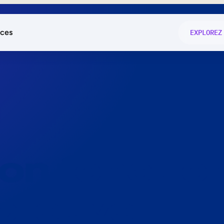
ces
EXPLOREZ
és
on fonctio
té
e
 preuve.