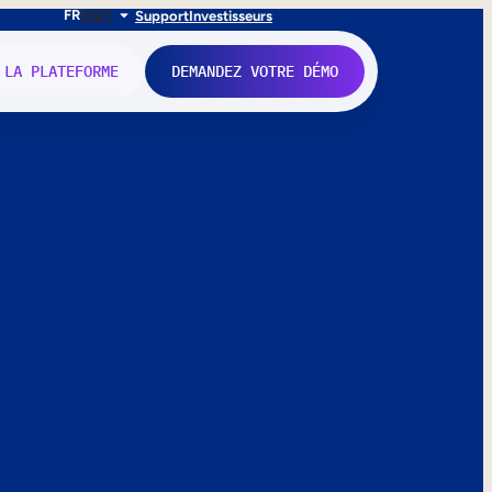
FR
EN
IT
Support
Investisseurs
 LA PLATEFORME
DEMANDEZ VOTRE DÉMO
nne.