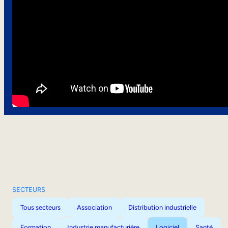
SECTEURS
Tous secteurs
Association
Distribution industrielle
Formation
Industrie manufacturière
Logiciel
Santé