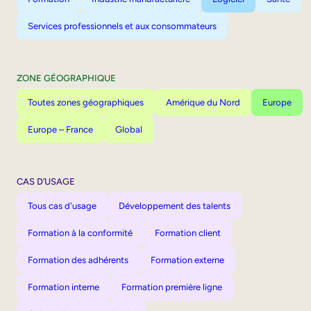
Services professionnels et aux consommateurs
ZONE GÉOGRAPHIQUE
Toutes zones géographiques
Amérique du Nord
Europe
Europe – France
Global
CAS D’USAGE
Tous cas d'usage
Développement des talents
Formation à la conformité
Formation client
Formation des adhérents
Formation externe
Formation interne
Formation première ligne