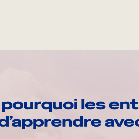
pourquoi les ent
d’apprendre av