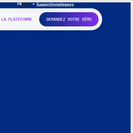
FR
EN
IT
Support
Investisseurs
 LA PLATEFORME
DEMANDEZ VOTRE DÉMO
nne.