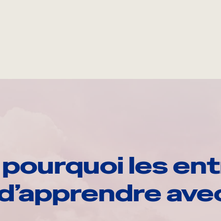
pourquoi les ent
d’apprendre av