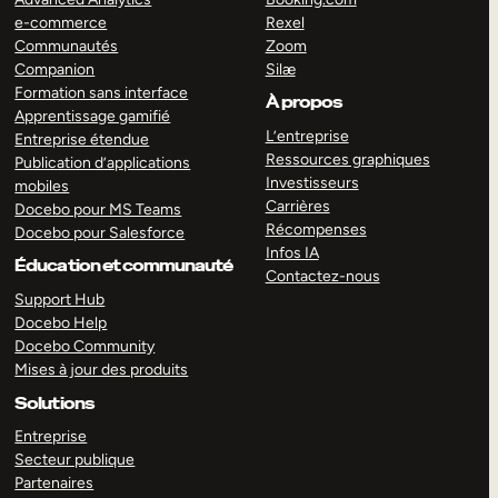
e-commerce
Rexel
Communautés
Zoom
Companion
Silæ
Formation sans interface
À propos
Apprentissage gamifié
L’entreprise
Entreprise étendue
Ressources graphiques
Publication d’applications
Investisseurs
mobiles
Carrières
Docebo pour MS Teams
Récompenses
Docebo pour Salesforce
Infos IA
Éducation et communauté
Contactez-nous
Support Hub
Docebo Help
Docebo Community
Mises à jour des produits
Solutions
Entreprise
Secteur publique
Partenaires