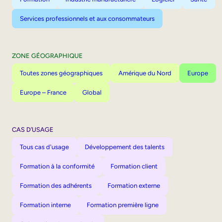
Services professionnels et aux consommateurs
ZONE GÉOGRAPHIQUE
Toutes zones géographiques
Amérique du Nord
Europe
Europe – France
Global
CAS D’USAGE
Tous cas d'usage
Développement des talents
Formation à la conformité
Formation client
Formation des adhérents
Formation externe
Formation interne
Formation première ligne