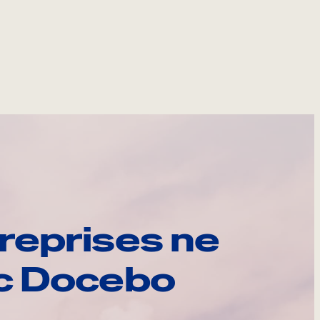
reprises ne
ec Docebo