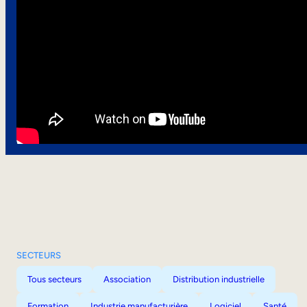
SECTEURS
Tous secteurs
Association
Distribution industrielle
Formation
Industrie manufacturière
Logiciel
Santé