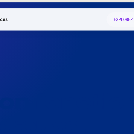
ces
EXPLOREZ
és
on fonctio
té
e
 preuve.