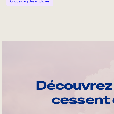
Onboarding des employés
Découvrez 
cessent 