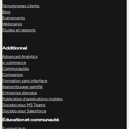
Témoignages clients
Blog
Événements
Webinaires
Études et rapports
Additionnel
Advanced Analytics
e-commerce
Communautés
Companion
Formation sans interface
Apprentissage gamifié
Entreprise étendue
Publication d’applications mobiles
Docebo pour MS Teams
Docebo pour Salesforce
Éducation et communauté
Support Hub