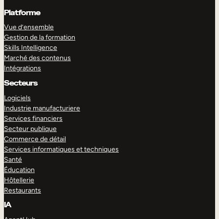
Platforme
Vue d’ensemble
Gestion de la formation
Skills Intelligence
Marché des contenus
Intégrations
Secteurs
Logiciels
Industrie manufacturiere
Services financiers
Secteur publique
Commerce de détail
Services informatiques et techniques
Santé
Éducation
Hôtellerie
Restaurants
IA