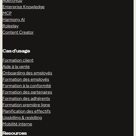
AgentHub
Enterprise Knowledge
MCP
Harmony AI
Roleplay
Content Creator
Cas d’usage
Formation client
Aide à la vente
Onboarding des employés
Formation des employés
Formation à la conformité
Formation des partenaires
Formation des adhérents
Formation première ligne
Planification des effectifs
Upskilling & reskilling
Mobilité interne
Resources