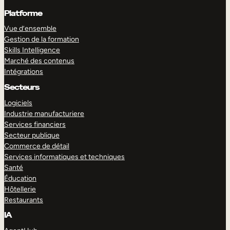
Platforme
Vue d’ensemble
Gestion de la formation
Skills Intelligence
Marché des contenus
Intégrations
Secteurs
Logiciels
Industrie manufacturiere
Services financiers
Secteur publique
Commerce de détail
Services informatiques et techniques
Santé
Éducation
Hôtellerie
Restaurants
IA