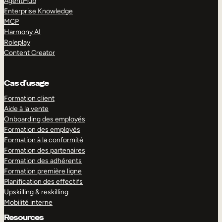
AgentHub
Enterprise Knowledge
MCP
Harmony AI
Roleplay
Content Creator
Cas d’usage
Formation client
Aide à la vente
Onboarding des employés
Formation des employés
Formation à la conformité
Formation des partenaires
Formation des adhérents
Formation première ligne
Planification des effectifs
Upskilling & reskilling
Mobilité interne
Resources