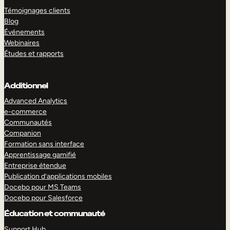
Témoignages clients
Blog
Événements
Webinaires
Études et rapports
Additionnel
Advanced Analytics
e-commerce
Communautés
Companion
Formation sans interface
Apprentissage gamifié
Entreprise étendue
Publication d’applications mobiles
Docebo pour MS Teams
Docebo pour Salesforce
Éducation et communauté
Support Hub