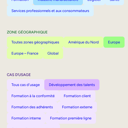
Services professionnels et aux consommateurs
ZONE GÉOGRAPHIQUE
Toutes zones géographiques
Amérique du Nord
Europe
Europe – France
Global
CAS D’USAGE
Tous cas d'usage
Développement des talents
Formation à la conformité
Formation client
Formation des adhérents
Formation externe
Formation interne
Formation première ligne