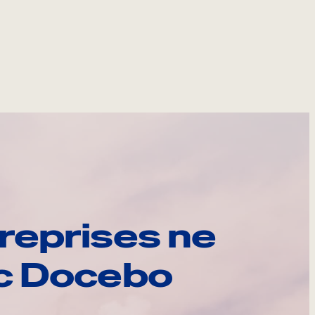
reprises ne
ec Docebo