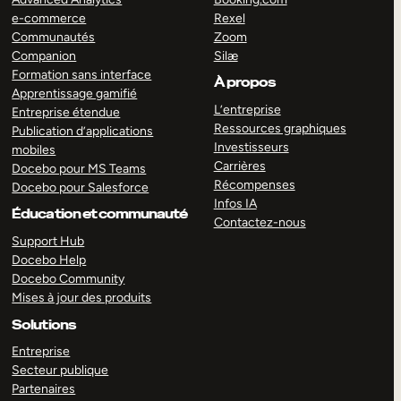
e-commerce
Rexel
Communautés
Zoom
Companion
Silæ
Formation sans interface
À propos
Apprentissage gamifié
L’entreprise
Entreprise étendue
Ressources graphiques
Publication d’applications
Investisseurs
mobiles
Carrières
Docebo pour MS Teams
Récompenses
Docebo pour Salesforce
Infos IA
Éducation et communauté
Contactez-nous
Support Hub
Docebo Help
Docebo Community
Mises à jour des produits
Solutions
Entreprise
Secteur publique
Partenaires