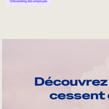
Onboarding des employés
Découvrez 
cessent 