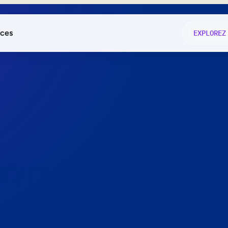
ces
EXPLOREZ
és
on fonctio
té
e
 preuve.