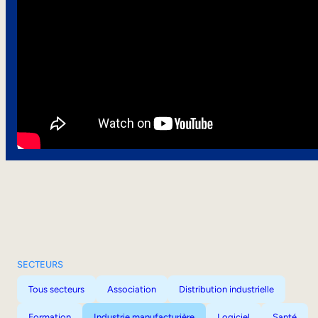
SECTEURS
Tous secteurs
Association
Distribution industrielle
Formation
Industrie manufacturière
Logiciel
Santé