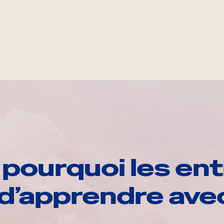
pourquoi les ent
d’apprendre av