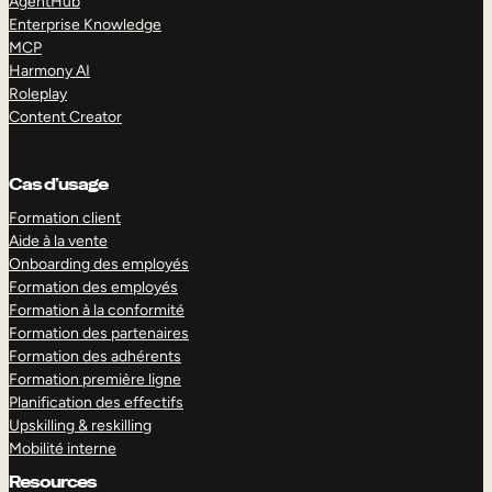
AgentHub
Enterprise Knowledge
MCP
Harmony AI
Roleplay
Content Creator
Cas d’usage
Formation client
Aide à la vente
Onboarding des employés
Formation des employés
Formation à la conformité
Formation des partenaires
Formation des adhérents
Formation première ligne
Planification des effectifs
Upskilling & reskilling
Mobilité interne
Resources