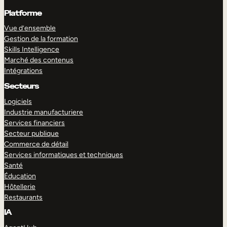
Platforme
Vue d’ensemble
Gestion de la formation
Skills Intelligence
Marché des contenus
Intégrations
Secteurs
Logiciels
Industrie manufacturiere
Services financiers
Secteur publique
Commerce de détail
Services informatiques et techniques
Santé
Éducation
Hôtellerie
Restaurants
IA