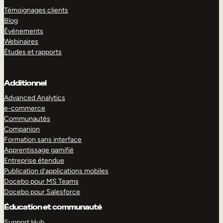
Témoignages clients
Blog
Événements
Webinaires
Études et rapports
Additionnel
Advanced Analytics
e-commerce
Communautés
Companion
Formation sans interface
Apprentissage gamifié
Entreprise étendue
Publication d’applications mobiles
Docebo pour MS Teams
Docebo pour Salesforce
Éducation et communauté
Support Hub