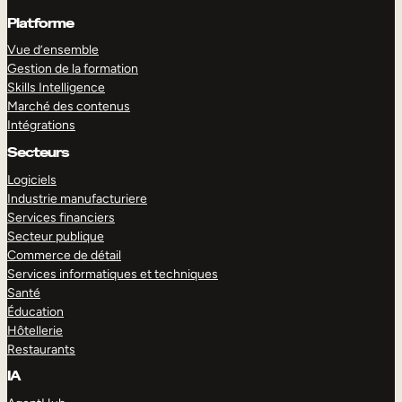
Platforme
Vue d’ensemble
Gestion de la formation
Skills Intelligence
Marché des contenus
Intégrations
Secteurs
Logiciels
Industrie manufacturiere
Services financiers
Secteur publique
Commerce de détail
Services informatiques et techniques
Santé
Éducation
Hôtellerie
Restaurants
IA