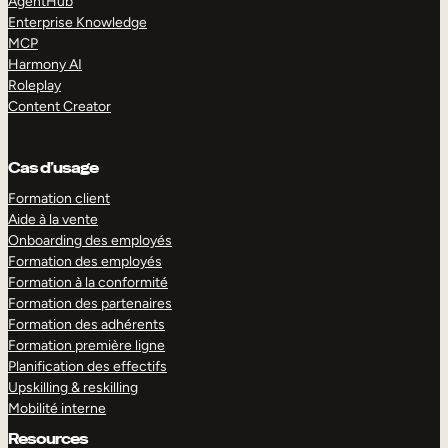
AgentHub
Enterprise Knowledge
MCP
Harmony AI
Roleplay
Content Creator
Cas d’usage
Formation client
Aide à la vente
Onboarding des employés
Formation des employés
Formation à la conformité
Formation des partenaires
Formation des adhérents
Formation première ligne
Planification des effectifs
Upskilling & reskilling
Mobilité interne
Resources