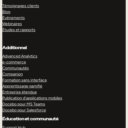
Témoignages clients
Blog
Événements
Webinaires
Études et rapports
Additionnel
Advanced Analytics
e-commerce
Communautés
Companion
Formation sans interface
Apprentissage gamifié
Entreprise étendue
Publication d’applications mobiles
Docebo pour MS Teams
Docebo pour Salesforce
Éducation et communauté
Support Hub