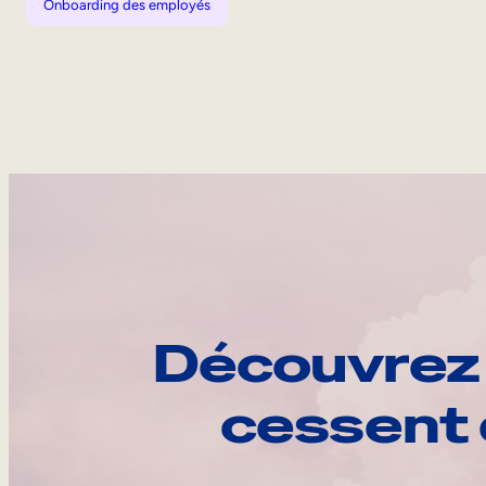
Onboarding des employés
Découvrez 
cessent 