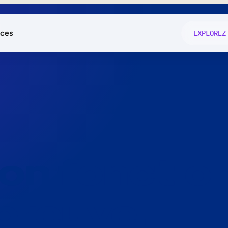
ces
EXPLOREZ
és
on fonctio
té
e
 preuve.