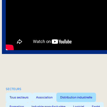
SECTEURS
Tous secteurs
Association
Distribution industrielle
Formation
Industrie manufacturière
Logiciel
Santé