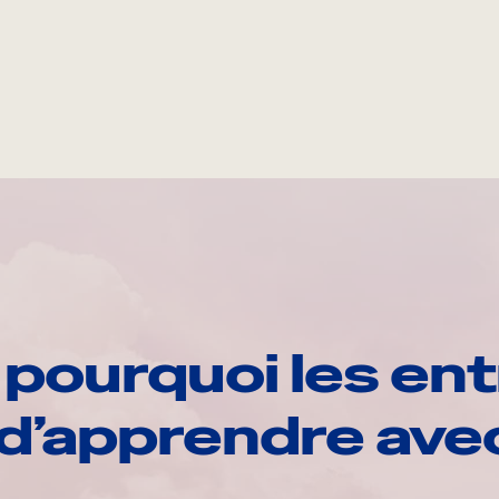
pourquoi les ent
d’apprendre av