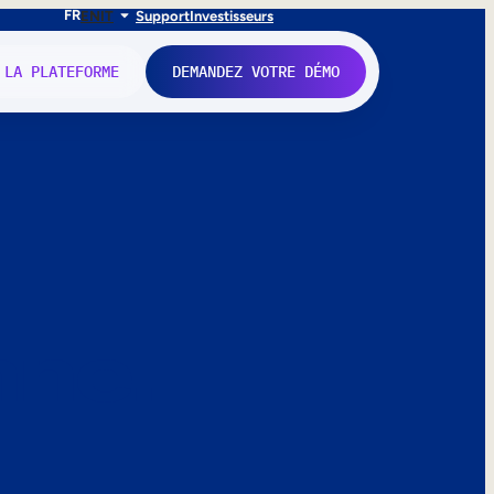
FR
EN
IT
Support
Investisseurs
 LA PLATEFORME
DEMANDEZ VOTRE DÉMO
nne.