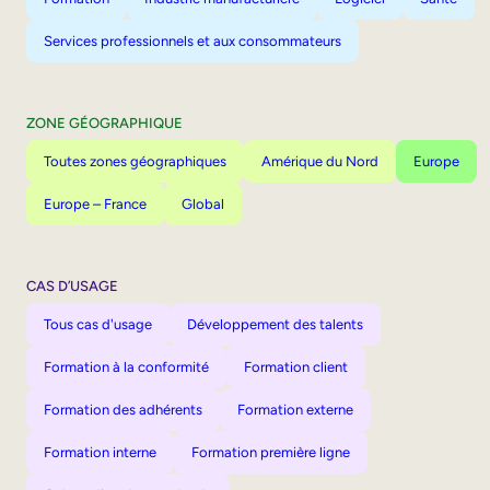
Services professionnels et aux consommateurs
ZONE GÉOGRAPHIQUE
Toutes zones géographiques
Amérique du Nord
Europe
Europe – France
Global
CAS D’USAGE
Tous cas d'usage
Développement des talents
Formation à la conformité
Formation client
Formation des adhérents
Formation externe
Formation interne
Formation première ligne