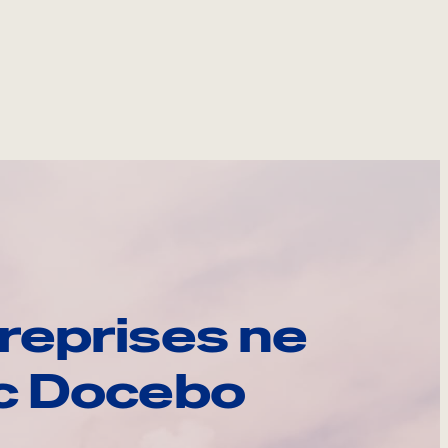
reprises ne
ec Docebo