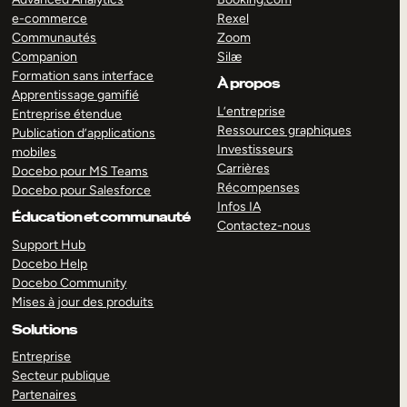
e-commerce
Rexel
Communautés
Zoom
Companion
Silæ
Formation sans interface
À propos
Apprentissage gamifié
L’entreprise
Entreprise étendue
Ressources graphiques
Publication d’applications
Investisseurs
mobiles
Carrières
Docebo pour MS Teams
Récompenses
Docebo pour Salesforce
Infos IA
Éducation et communauté
Contactez-nous
Support Hub
Docebo Help
Docebo Community
Mises à jour des produits
Solutions
Entreprise
Secteur publique
Partenaires