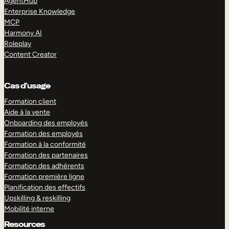
AgentHub
Enterprise Knowledge
MCP
Harmony AI
Roleplay
Content Creator
Cas d’usage
Formation client
Aide à la vente
Onboarding des employés
Formation des employés
Formation à la conformité
Formation des partenaires
Formation des adhérents
Formation première ligne
Planification des effectifs
Upskilling & reskilling
Mobilité interne
Resources