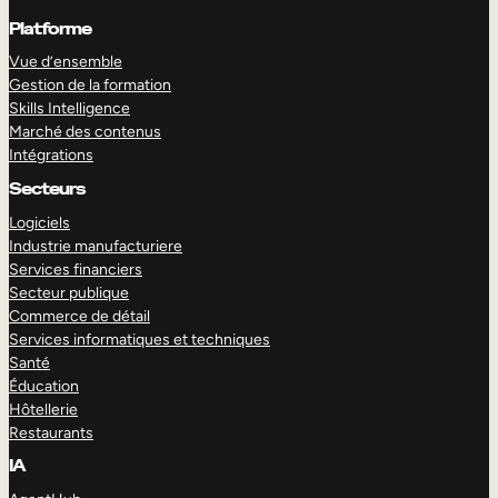
Platforme
Vue d’ensemble
Gestion de la formation
Skills Intelligence
Marché des contenus
Intégrations
Secteurs
Logiciels
Industrie manufacturiere
Services financiers
Secteur publique
Commerce de détail
Services informatiques et techniques
Santé
Éducation
Hôtellerie
Restaurants
IA