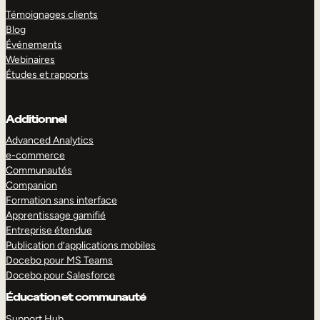
Témoignages clients
Blog
Événements
Webinaires
Études et rapports
Additionnel
Advanced Analytics
e-commerce
Communautés
Companion
Formation sans interface
Apprentissage gamifié
Entreprise étendue
Publication d’applications mobiles
Docebo pour MS Teams
Docebo pour Salesforce
Éducation et communauté
Support Hub