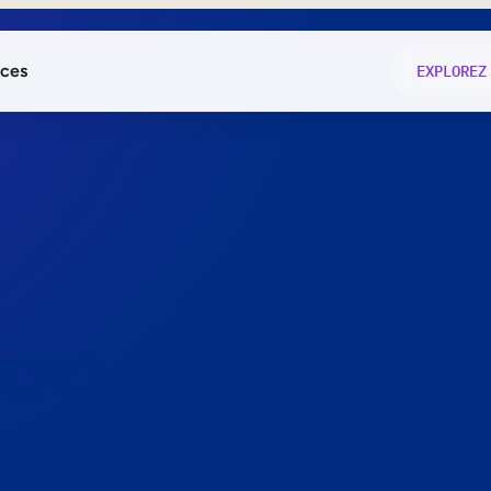
ces
EXPLOREZ
és
on fonctio
té
e
 preuve.