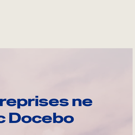
reprises ne
ec Docebo