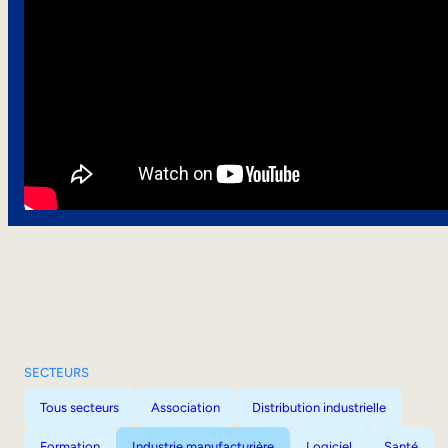
SECTEURS
Tous secteurs
Association
Distribution industrielle
Formation
Industrie manufacturière
Logiciel
Santé