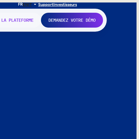
FR
EN
IT
Support
Investisseurs
 LA PLATEFORME
DEMANDEZ VOTRE DÉMO
nne.