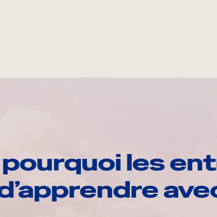
pourquoi les ent
d’apprendre av