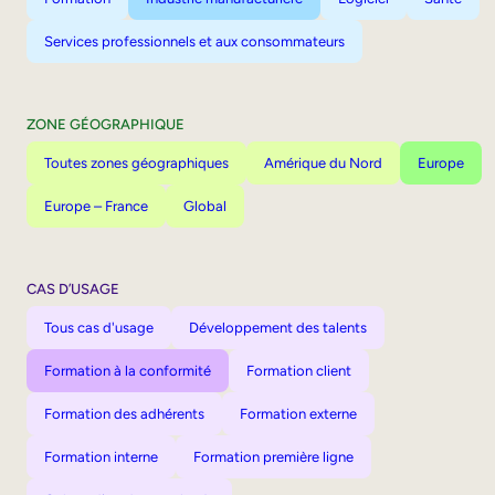
Services professionnels et aux consommateurs
ZONE GÉOGRAPHIQUE
Toutes zones géographiques
Amérique du Nord
Europe
Europe – France
Global
CAS D’USAGE
Tous cas d'usage
Développement des talents
Formation à la conformité
Formation client
Formation des adhérents
Formation externe
Formation interne
Formation première ligne