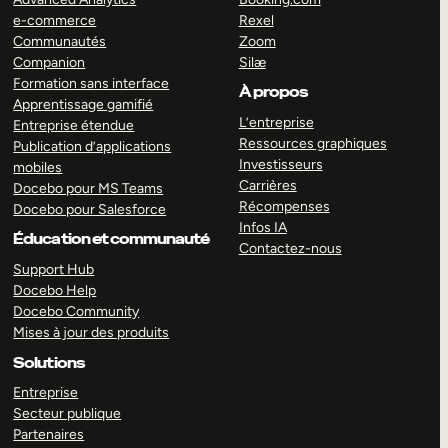
e-commerce
Rexel
Communautés
Zoom
Companion
Silæ
Formation sans interface
À propos
Apprentissage gamifié
L’entreprise
Entreprise étendue
Ressources graphiques
Publication d’applications
Investisseurs
mobiles
Carrières
Docebo pour MS Teams
Récompenses
Docebo pour Salesforce
Infos IA
Éducation et communauté
Contactez-nous
Support Hub
Docebo Help
Docebo Community
Mises à jour des produits
Solutions
Entreprise
Secteur publique
Partenaires