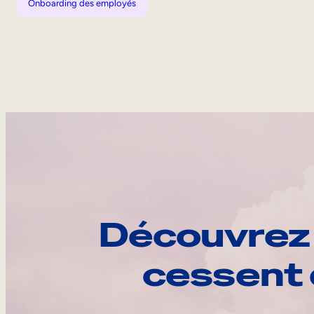
Onboarding des employés
Découvrez 
cessent 