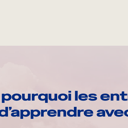
pourquoi les ent
d’apprendre av