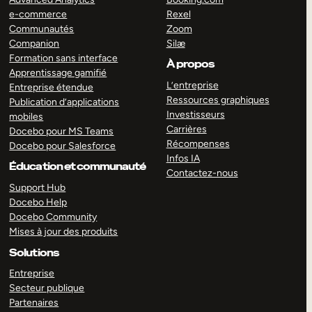
e-commerce
Rexel
Communautés
Zoom
Companion
Silæ
Formation sans interface
À propos
Apprentissage gamifié
L’entreprise
Entreprise étendue
Ressources graphiques
Publication d’applications
Investisseurs
mobiles
Carrières
Docebo pour MS Teams
Récompenses
Docebo pour Salesforce
Infos IA
Éducation et communauté
Contactez-nous
Support Hub
Docebo Help
Docebo Community
Mises à jour des produits
Solutions
Entreprise
Secteur publique
Partenaires