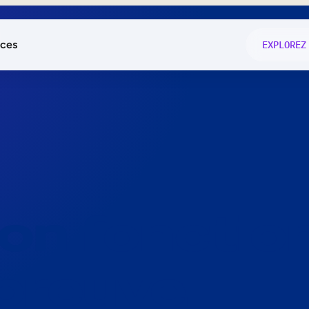
ces
EXPLOREZ
és
on fonctio
té
e
 preuve.