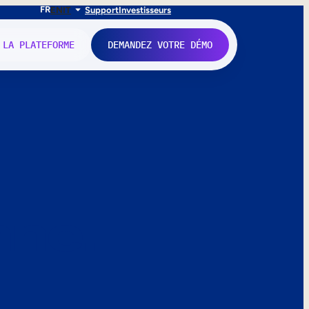
FR
EN
IT
Support
Investisseurs
 LA PLATEFORME
DEMANDEZ VOTRE DÉMO
nne.