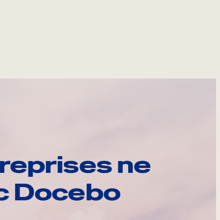
reprises ne
ec Docebo