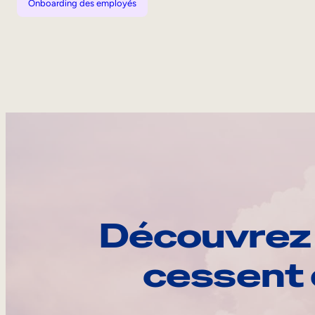
Onboarding des employés
Découvrez 
cessent 