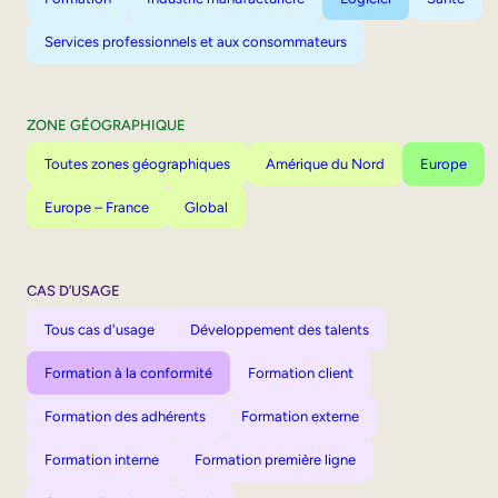
Services professionnels et aux consommateurs
ZONE GÉOGRAPHIQUE
Toutes zones géographiques
Amérique du Nord
Europe
Europe – France
Global
CAS D’USAGE
Tous cas d'usage
Développement des talents
Formation à la conformité
Formation client
Formation des adhérents
Formation externe
Formation interne
Formation première ligne