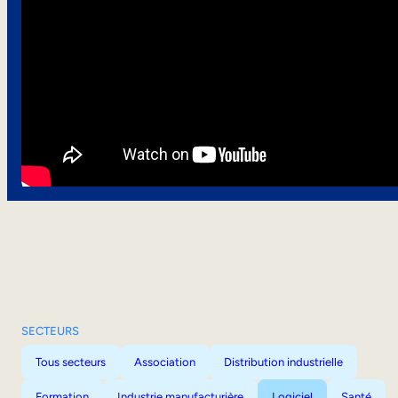
SECTEURS
Tous secteurs
Association
Distribution industrielle
Formation
Industrie manufacturière
Logiciel
Santé