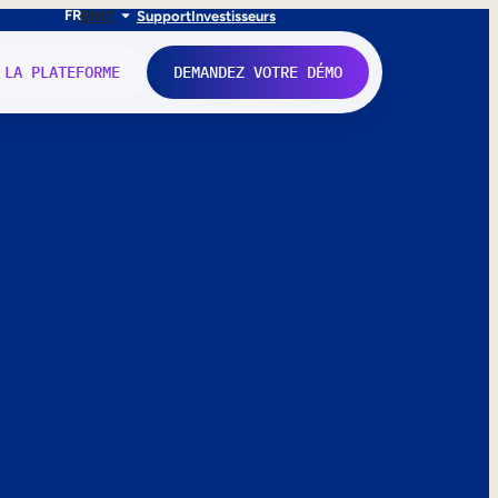
FR
EN
IT
Support
Investisseurs
 LA PLATEFORME
DEMANDEZ VOTRE DÉMO
nne.