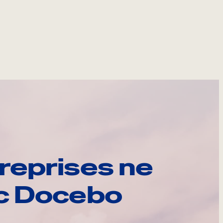
reprises ne
ec Docebo