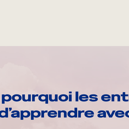
pourquoi les ent
d’apprendre av