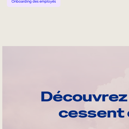
Onboarding des employés
Découvrez 
cessent 