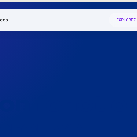
ces
EXPLOREZ
és
on fonctio
té
e
 preuve.