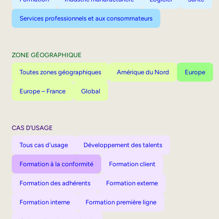
Services professionnels et aux consommateurs
ZONE GÉOGRAPHIQUE
Toutes zones géographiques
Amérique du Nord
Europe
Europe – France
Global
CAS D’USAGE
Tous cas d'usage
Développement des talents
Formation à la conformité
Formation client
Formation des adhérents
Formation externe
Formation interne
Formation première ligne