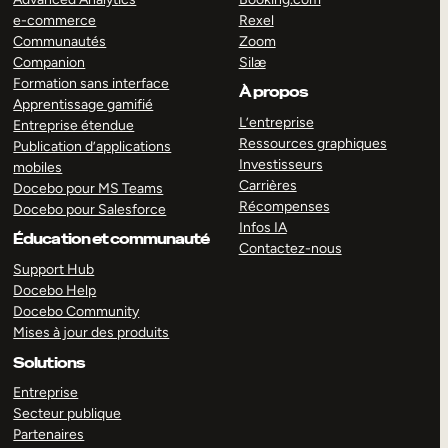
e-commerce
Rexel
Communautés
Zoom
Companion
Silæ
Formation sans interface
À propos
Apprentissage gamifié
L’entreprise
Entreprise étendue
Ressources graphiques
Publication d’applications
Investisseurs
mobiles
Carrières
Docebo pour MS Teams
Récompenses
Docebo pour Salesforce
Infos IA
Éducation et communauté
Contactez-nous
Support Hub
Docebo Help
Docebo Community
Mises à jour des produits
Solutions
Entreprise
Secteur publique
Partenaires