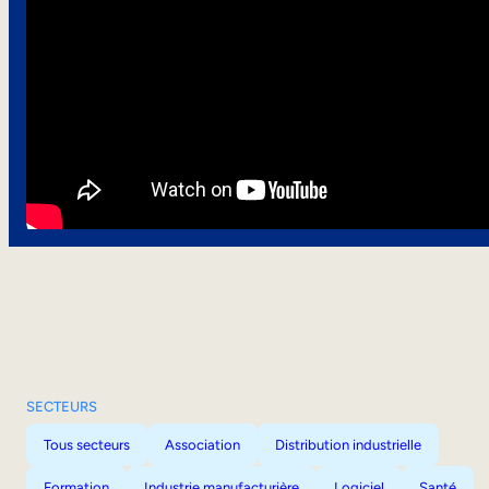
SECTEURS
Tous secteurs
Association
Distribution industrielle
Formation
Industrie manufacturière
Logiciel
Santé