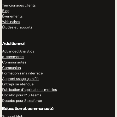
Témoignages clients
Blog
Événements
Webinaires
Études et rapports
Additionnel
Advanced Analytics
e-commerce
Communautés
Companion
Formation sans interface
Apprentissage gamifié
Entreprise étendue
Publication d’applications mobiles
Docebo pour MS Teams
Docebo pour Salesforce
Éducation et communauté
Support Hub