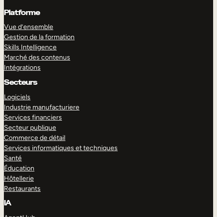
Platforme
Vue d’ensemble
Gestion de la formation
Skills Intelligence
Marché des contenus
Intégrations
Secteurs
Logiciels
Industrie manufacturiere
Services financiers
Secteur publique
Commerce de détail
Services informatiques et techniques
Santé
Éducation
Hôtellerie
Restaurants
IA