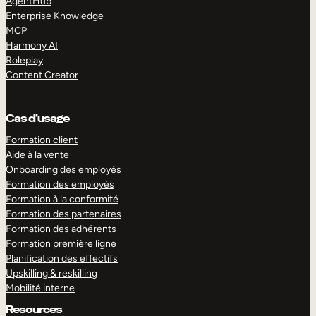
AgentHub
Enterprise Knowledge
MCP
Harmony AI
Roleplay
Content Creator
Cas d’usage
Formation client
Aide à la vente
Onboarding des employés
Formation des employés
Formation à la conformité
Formation des partenaires
Formation des adhérents
Formation première ligne
Planification des effectifs
Upskilling & reskilling
Mobilité interne
Resources