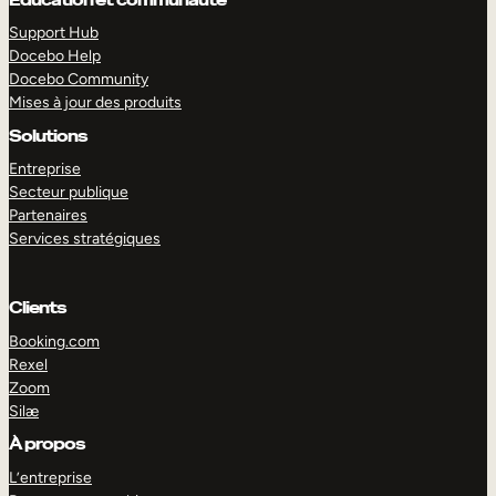
Support Hub
Docebo Help
Docebo Community
Mises à jour des produits
Solutions
Entreprise
Secteur publique
Partenaires
Services stratégiques
Clients
Booking.com
Rexel
Zoom
EXPLORER
DÉMO
Silæ
À propos
L’entreprise