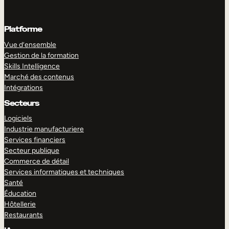
Platforme
Vue d’ensemble
Gestion de la formation
Skills Intelligence
Marché des contenus
Intégrations
Secteurs
Logiciels
Industrie manufacturiere
Services financiers
Secteur publique
Commerce de détail
Services informatiques et techniques
Santé
Éducation
Hôtellerie
Restaurants