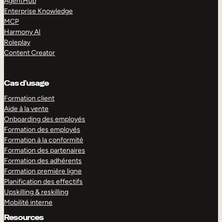
AgentHub
Enterprise Knowledge
MCP
Harmony AI
Roleplay
Content Creator
Cas d’usage
Formation client
Aide à la vente
Onboarding des employés
Formation des employés
Formation à la conformité
Formation des partenaires
Formation des adhérents
Formation première ligne
Planification des effectifs
Upskilling & reskilling
Mobilité interne
Resources