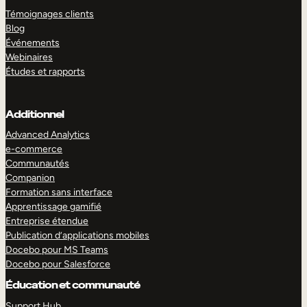
Témoignages clients
Blog
Événements
Webinaires
Études et rapports
Additionnel
Advanced Analytics
e-commerce
Communautés
Companion
Formation sans interface
Apprentissage gamifié
Entreprise étendue
Publication d’applications mobiles
Docebo pour MS Teams
Docebo pour Salesforce
Éducation et communauté
Support Hub