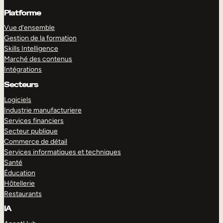
Platforme
Vue d’ensemble
Gestion de la formation
Skills Intelligence
Marché des contenus
Intégrations
Secteurs
Logiciels
Industrie manufacturiere
Services financiers
Secteur publique
Commerce de détail
Services informatiques et techniques
Santé
Éducation
Hôtellerie
Restaurants
IA