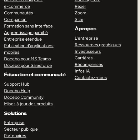
e-commerce
Rexel
Communautés
Zoom
Companion
Silæ
Formation sans interface
À propos
Apprentissage gamifié
L’entreprise
Entreprise étendue
Ressources graphiques
Publication d’applications
Investisseurs
mobiles
Carrières
Docebo pour MS Teams
Récompenses
Docebo pour Salesforce
Infos IA
Éducation et communauté
Contactez-nous
Support Hub
Docebo Help
Docebo Community
Mises à jour des produits
Solutions
Entreprise
Secteur publique
Partenaires