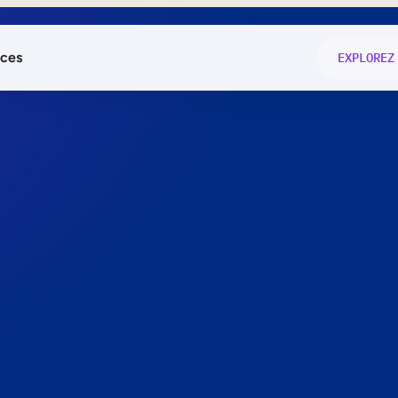
ces
EXPLOREZ
és
on fonctio
té
e
 preuve.