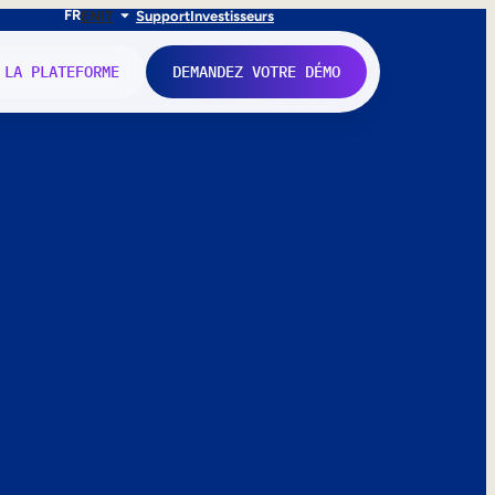
FR
EN
IT
Support
Investisseurs
 LA PLATEFORME
DEMANDEZ VOTRE DÉMO
nne.