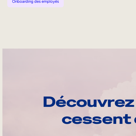
Onboarding des employés
Découvrez 
cessent 