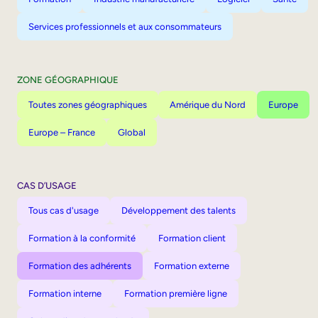
Services professionnels et aux consommateurs
ZONE GÉOGRAPHIQUE
Toutes zones géographiques
Amérique du Nord
Europe
Europe – France
Global
CAS D’USAGE
Tous cas d'usage
Développement des talents
Formation à la conformité
Formation client
Formation des adhérents
Formation externe
Formation interne
Formation première ligne