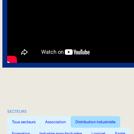
SECTEURS
Tous secteurs
Association
Distribution industrielle
Formation
Industrie manufacturière
Logiciel
Santé