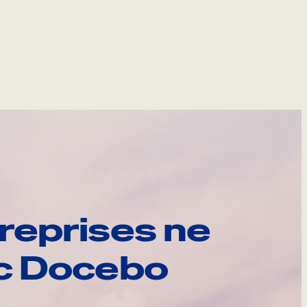
reprises ne
ec Docebo