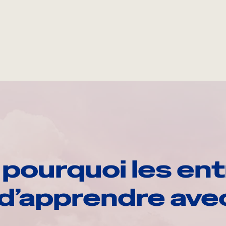
pourquoi les ent
d’apprendre av