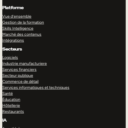
Platforme
Vue d’ensemble
Gestion de la formation
Skills Intelligence
Marché des contenus
Intégrations
Secteurs
Logiciels
Industrie manufacturiere
Services financiers
Secteur publique
Commerce de détail
Services informatiques et techniques
Santé
Éducation
Hôtellerie
Restaurants
IA