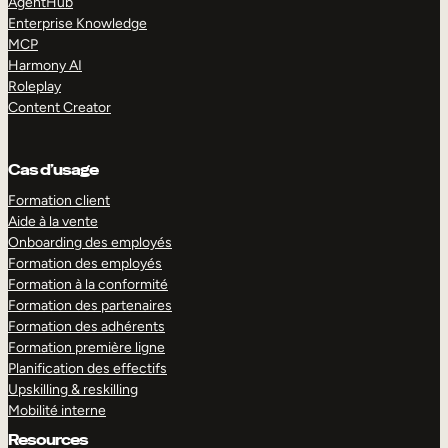
AgentHub
Enterprise Knowledge
MCP
Harmony AI
Roleplay
Content Creator
Cas d’usage
Formation client
Aide à la vente
Onboarding des employés
Formation des employés
Formation à la conformité
Formation des partenaires
Formation des adhérents
Formation première ligne
Planification des effectifs
Upskilling & reskilling
Mobilité interne
Resources