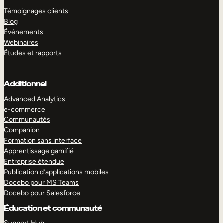
Témoignages clients
Blog
Événements
Webinaires
Études et rapports
Additionnel
Advanced Analytics
e-commerce
Communautés
Companion
Formation sans interface
Apprentissage gamifié
Entreprise étendue
Publication d’applications mobiles
Docebo pour MS Teams
Docebo pour Salesforce
Éducation et communauté
Support Hub