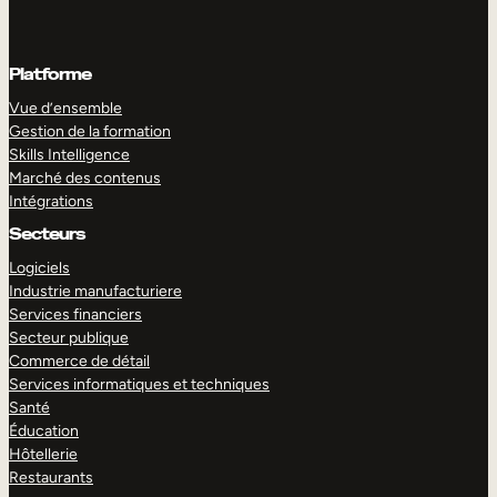
Platforme
Vue d’ensemble
Gestion de la formation
Skills Intelligence
Marché des contenus
Intégrations
Secteurs
Logiciels
Industrie manufacturiere
Services financiers
Secteur publique
Commerce de détail
Services informatiques et techniques
Santé
Éducation
Hôtellerie
Restaurants