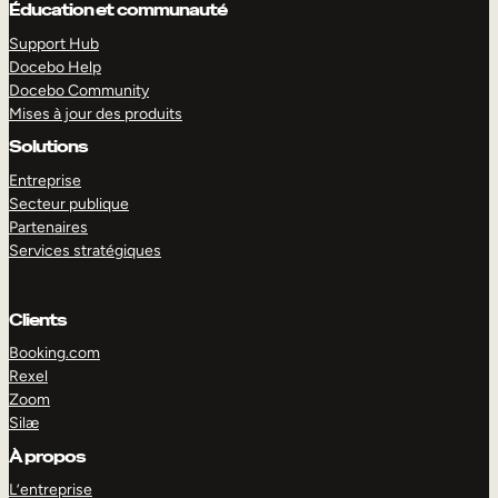
Éducation et communauté
Support Hub
Docebo Help
Docebo Community
Mises à jour des produits
Solutions
Entreprise
Secteur publique
Partenaires
Services stratégiques
Clients
Booking.com
Rexel
EXPLORER
DÉMO
Zoom
Silæ
À propos
L’entreprise