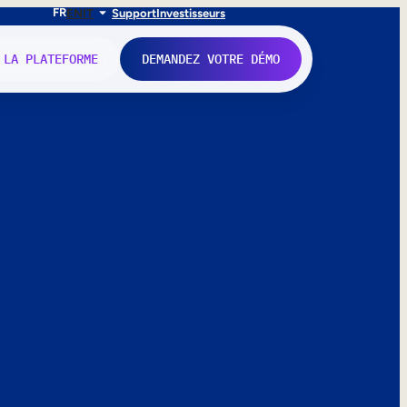
FR
EN
IT
Support
Investisseurs
 LA PLATEFORME
DEMANDEZ VOTRE DÉMO
nne.