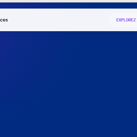
ces
EXPLOREZ
és
on fonctio
té
e
 preuve.