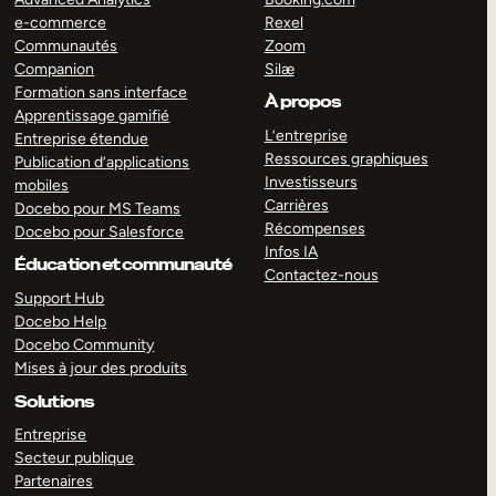
e-commerce
Rexel
Communautés
Zoom
Companion
Silæ
Formation sans interface
À propos
Apprentissage gamifié
L’entreprise
Entreprise étendue
Ressources graphiques
Publication d’applications
Investisseurs
mobiles
Carrières
Docebo pour MS Teams
Récompenses
Docebo pour Salesforce
Infos IA
Éducation et communauté
Contactez-nous
Support Hub
Docebo Help
Docebo Community
Mises à jour des produits
Solutions
Entreprise
Secteur publique
Partenaires