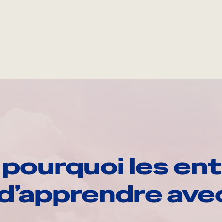
pourquoi les ent
d’apprendre av