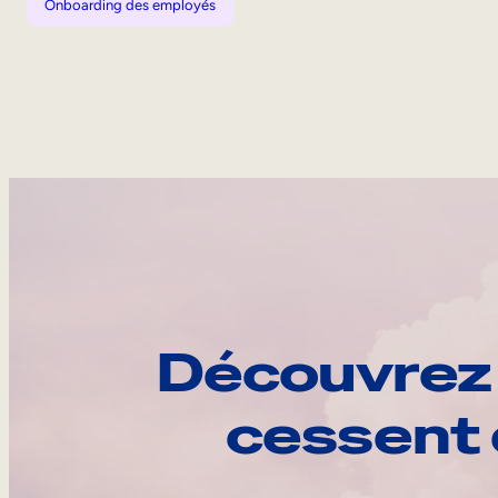
Onboarding des employés
Découvrez 
cessent 