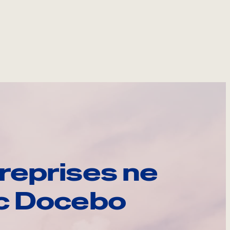
reprises ne
ec Docebo