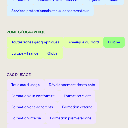
Services professionnels et aux consommateurs
ZONE GÉOGRAPHIQUE
Toutes zones géographiques
Amérique du Nord
Europe
Europe – France
Global
CAS D’USAGE
Tous cas d'usage
Développement des talents
Formation à la conformité
Formation client
Formation des adhérents
Formation externe
Formation interne
Formation première ligne