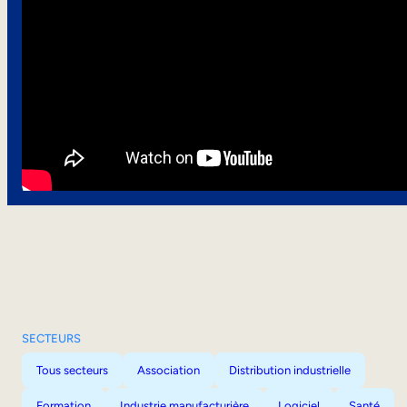
SECTEURS
Tous secteurs
Association
Distribution industrielle
Formation
Industrie manufacturière
Logiciel
Santé