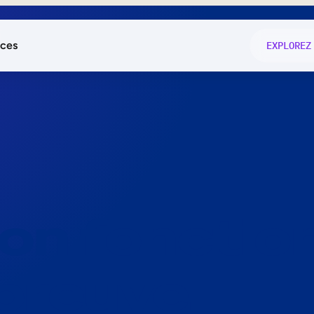
ces
EXPLOREZ
és
on fonctio
té
e
 preuve.