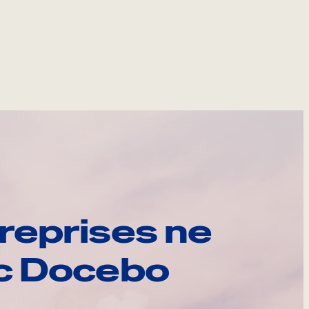
reprises ne
ec Docebo