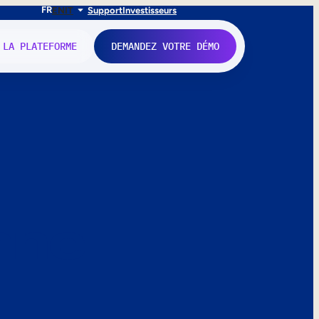
FR
EN
IT
Support
Investisseurs
 LA PLATEFORME
DEMANDEZ VOTRE DÉMO
nne.