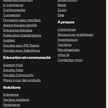
e-commerce
Rexel
Communautés
Zoom
Companion
Silæ
Formation sans interface
À propos
Apprentissage gamifié
L’entreprise
Entreprise étendue
Ressources graphiques
Publication d’applications
Investisseurs
mobiles
Carrières
Docebo pour MS Teams
Récompenses
Docebo pour Salesforce
Infos IA
Éducation et communauté
Contactez-nous
Support Hub
Docebo Help
Docebo Community
Mises à jour des produits
Solutions
Entreprise
Secteur publique
Partenaires