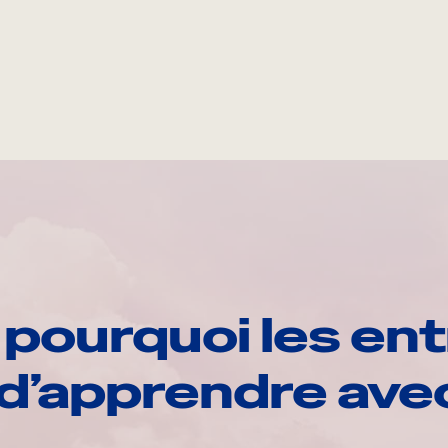
pourquoi les ent
d’apprendre av