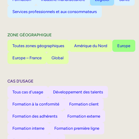
Services professionnels et aux consommateurs
ZONE GÉOGRAPHIQUE
Toutes zones géographiques
Amérique du Nord
Europe
Europe – France
Global
CAS D’USAGE
Tous cas d'usage
Développement des talents
Formation à la conformité
Formation client
Formation des adhérents
Formation externe
Formation interne
Formation première ligne