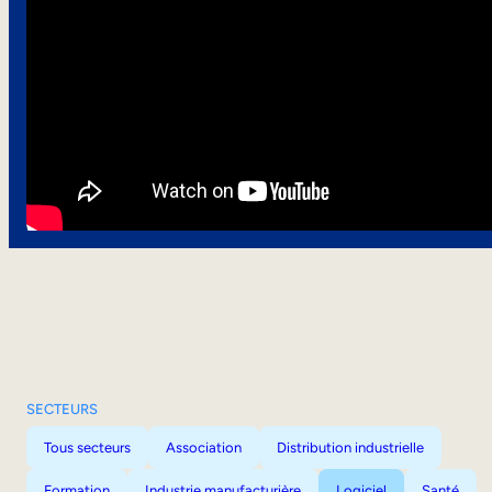
SECTEURS
Tous secteurs
Association
Distribution industrielle
Formation
Industrie manufacturière
Logiciel
Santé