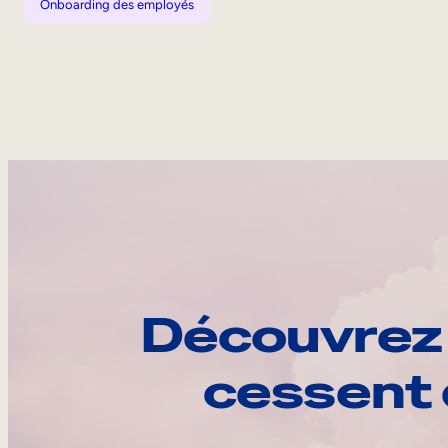
Onboarding des employés
Découvrez 
cessent 