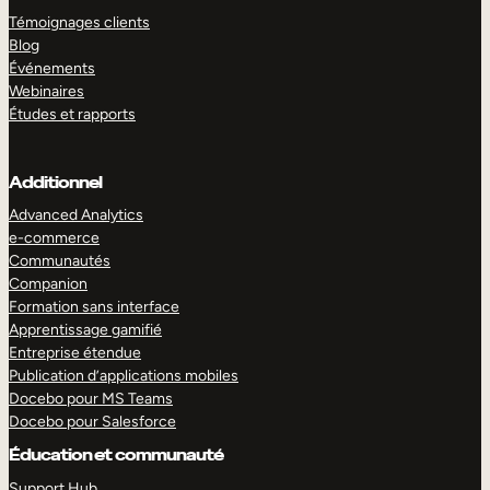
Témoignages clients
Blog
Événements
Webinaires
Études et rapports
Additionnel
Advanced Analytics
e-commerce
Communautés
Companion
Formation sans interface
Apprentissage gamifié
Entreprise étendue
Publication d’applications mobiles
Docebo pour MS Teams
Docebo pour Salesforce
Éducation et communauté
Support Hub