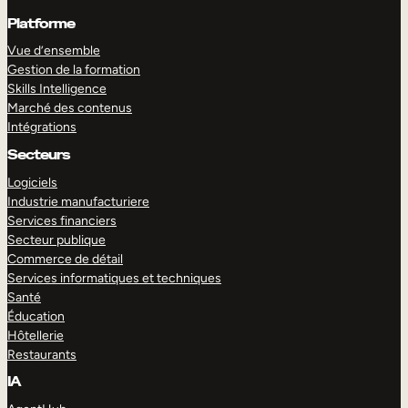
Platforme
Vue d’ensemble
Gestion de la formation
Skills Intelligence
Marché des contenus
Intégrations
Secteurs
Logiciels
Industrie manufacturiere
Services financiers
Secteur publique
Commerce de détail
Services informatiques et techniques
Santé
Éducation
Hôtellerie
Restaurants
IA