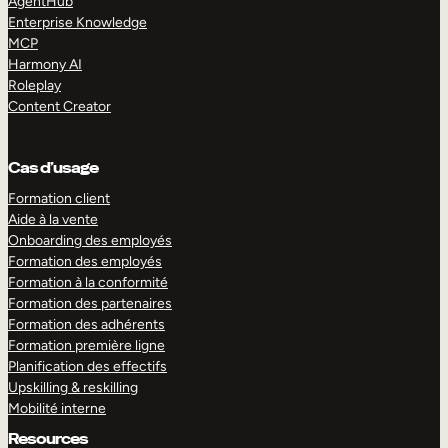
AgentHub
Enterprise Knowledge
MCP
Harmony AI
Roleplay
Content Creator
Cas d’usage
Formation client
Aide à la vente
Onboarding des employés
Formation des employés
Formation à la conformité
Formation des partenaires
Formation des adhérents
Formation première ligne
Planification des effectifs
Upskilling & reskilling
Mobilité interne
Resources