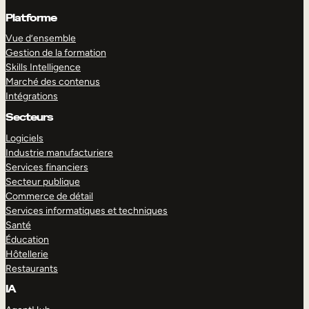
Platforme
Vue d’ensemble
Gestion de la formation
Skills Intelligence
Marché des contenus
Intégrations
Secteurs
Logiciels
Industrie manufacturiere
Services financiers
Secteur publique
Commerce de détail
Services informatiques et techniques
Santé
Éducation
Hôtellerie
Restaurants
IA