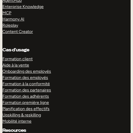
AgentHub
Enterprise Knowledge
MCP
Harmony AI
Roleplay
Content Creator
Cas d’usage
Formation client
Aide à la vente
Onboarding des employés
Formation des employés
Formation à la conformité
Formation des partenaires
Formation des adhérents
Formation première ligne
Planification des effectifs
Upskilling & reskilling
Mobilité interne
Resources