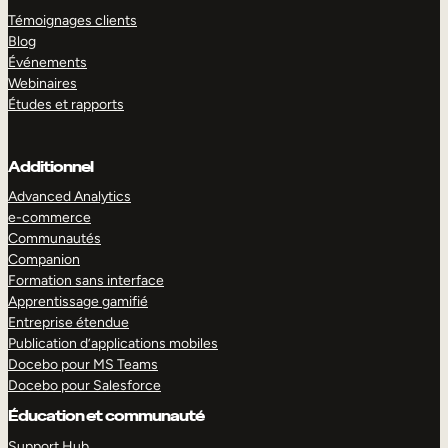
Témoignages clients
Blog
Événements
Webinaires
Études et rapports
Additionnel
Advanced Analytics
e-commerce
Communautés
Companion
Formation sans interface
Apprentissage gamifié
Entreprise étendue
Publication d’applications mobiles
Docebo pour MS Teams
Docebo pour Salesforce
Éducation et communauté
Support Hub