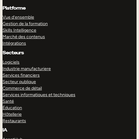
Platforme
Vue d’ensemble
Gestion de la formation
Skills Intelligence
Marché des contenus
Intégrations
Secteurs
Logiciels
Industrie manufacturiere
Services financiers
Secteur publique
Commerce de détail
Services informatiques et techniques
Santé
Éducation
Hôtellerie
Restaurants
IA