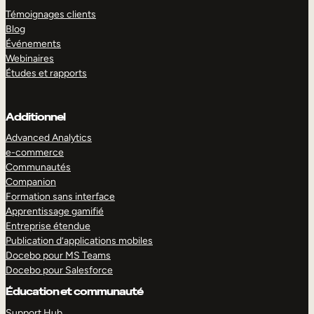
Témoignages clients
Blog
Événements
Webinaires
Études et rapports
Additionnel
Advanced Analytics
e-commerce
Communautés
Companion
Formation sans interface
Apprentissage gamifié
Entreprise étendue
Publication d’applications mobiles
Docebo pour MS Teams
Docebo pour Salesforce
Éducation et communauté
Support Hub