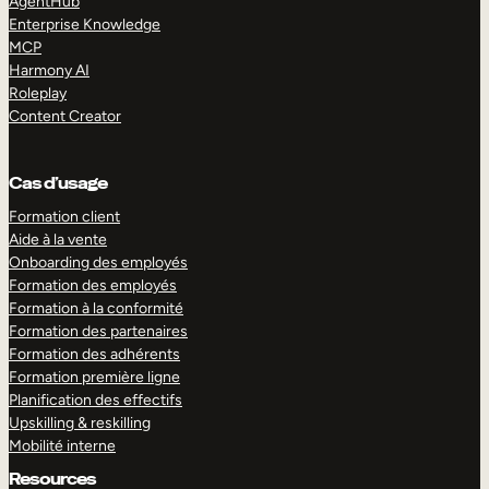
AgentHub
Enterprise Knowledge
MCP
Harmony AI
Roleplay
Content Creator
Cas d’usage
Formation client
Aide à la vente
Onboarding des employés
Formation des employés
Formation à la conformité
Formation des partenaires
Formation des adhérents
Formation première ligne
Planification des effectifs
Upskilling & reskilling
Mobilité interne
Resources